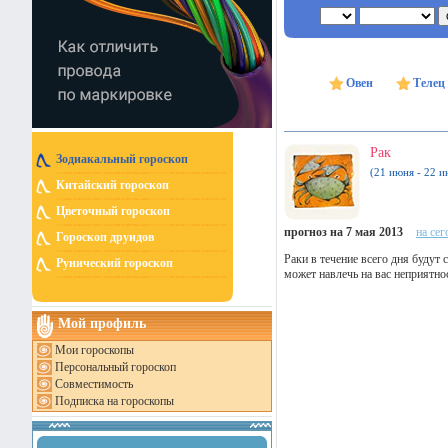
Овен
Телец
Рак
Зодиакальный гороскоп
(21 июня - 22 и
Китайский гороскоп
Цветочный гороскоп
прогноз на 7 мая 2013
на сег
Гороскоп друидов
Раки в течение всего дня будут
Рунический гороскоп
может навлечь на вас неприятнос
Мой профиль
Мои гороскопы
Персональный гороскоп
Совместимость
Подписка на гороскопы