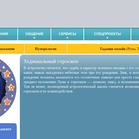
ЕНИЯ
ОБЩЕНИЕ
СЕРВИСЫ
СПЕЦПРОЕКТЫ
романтия
Нумерология
Гадания онлайн
(Руны, 
Зодиакальный гороскоп
В астрологии считается, что судьба и характер человека связаны с его 
каких знаках находились небесные тела при его рождении. Знак, в ко
рождения человека, называется его «солнечным знаком» или просто «зн
придают положению Луны в гороскопе — лунному знаку, и положению
Тем не менее, полноценный астрологический анализ считается возмож
гороскопа и их взаимодействия.
укажите