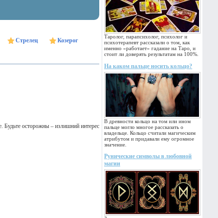
Таролог, парапсихолог, психолог и
Стрелец
Козерог
психотерапевт рассказали о том, как
именно «работает» гадание на Таро, и
стоит ли доверять результатам на 100%.
На каком пальце носить кольцо?
В древности кольцо на том или ином
е. Будьте осторожны – излишний интерес
пальце могло многое рассказать о
владельце. Кольцо считали магическим
атрибутом и придавали ему огромное
значение.
Рунические символы в любовной
магии