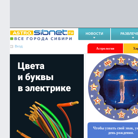
НОВОСТИ
РАЗВЛЕЧ
Вход
Астрология
Хи
Чтобы узнать свой знак, 
день рождения.