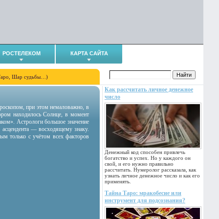
РОСТЕЛЕКОМ
КАРТА САЙТА
Таро, Шар судьбы…)
Как рассчитать личное денежное
число
гороскопом, при этом немаловажно, в
тором находилось Солнце, в момент
аком». Астрологи большое значение
 асцендента — восходящему знаку.
ным только с учётом всех факторов
Денежный код способен привлечь
богатство и успех. Но у каждого он
свой, и его нужно правильно
рассчитать. Нумеролог рассказала, как
узнать личное денежное число и как его
применять.
Тайна Таро: мракобесие или
инструмент для подсознания?