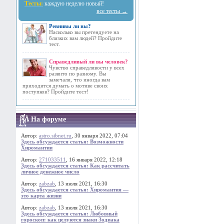
Тесты:
каждую неделю новый!
все тесты →
Ревнивы ли вы?
Насколько вы претендуете на
близких вам людей? Пройдите
тест.
Справедливый ли вы человек?
Чувство справедливости у всех
развито по разному. Вы
замечали, что иногда вам
приходится думать о мотиве своих
поступков? Пройдите тест!
На форуме
Автор:
astro.sibnet.ru
, 30 января 2022, 07:04
Здесь обсуждается статья: Возможности
Хиромантии
Автор:
271033511
, 16 января 2022, 12:18
Здесь обсуждается статья: Как рассчитать
личное денежное число
Автор:
zabzab
, 13 июля 2021, 16:30
Здесь обсуждается статья: Хиромантия —
это карта жизни
Автор:
zabzab
, 13 июля 2021, 16:30
Здесь обсуждается статья: Любовный
гороскоп: как целуются знаки Зодиака