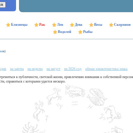
Близнецы
Рак
Лев
Дева
Весы
Скорпион
Водолей
Рыбы
юля)
одня
на завтра
на неделю
на август
на 2026 год
общая характеристика знака
 стремиться к публичности, светской жизни, привлечению внимания к собственной персон
ти, справиться с которыми удастся нескоро.