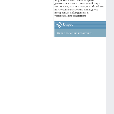
За рунами - всего лишь за тремя
десятками знаков - стоит целый мир -
мир мифов, магии и истории. Малейшее
погружение в этот мир приводит к
интересным наблюдениям и
удивительным открытиям.
Опрос
Опрос временно недоступен.