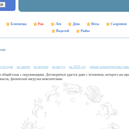
Близнецы
Рак
Лев
Дева
Весы
Скорпион
Водолей
Рыбы
юля)
а сегодня
на завтра
на неделю
на август
на 2026 год
общая характеристика знак
ти общий язык с окружающими. Договориться удастся даже с человеком, которого вы пр
 высок, физические нагрузки нежелательны.