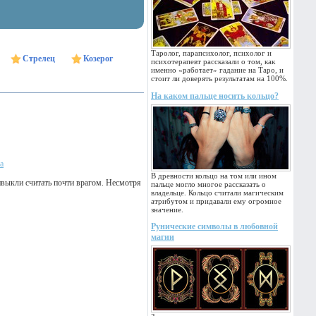
Таролог, парапсихолог, психолог и
Стрелец
Козерог
психотерапевт рассказали о том, как
именно «работает» гадание на Таро, и
стоит ли доверять результатам на 100%.
На каком пальце носить кольцо?
а
В древности кольцо на том или ином
ивыкли считать почти врагом. Несмотря
пальце могло многое рассказать о
владельце. Кольцо считали магическим
атрибутом и придавали ему огромное
значение.
Рунические символы в любовной
магии