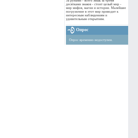
За рунами - всего лишь за тремя
десятками знаков - стоит целый мир -
мир мифов, магии и истории. Малейшее
погружение в этот мир приводит к
интересным наблюдениям и
удивительным открытиям.
Опрос
Опрос временно недоступен.