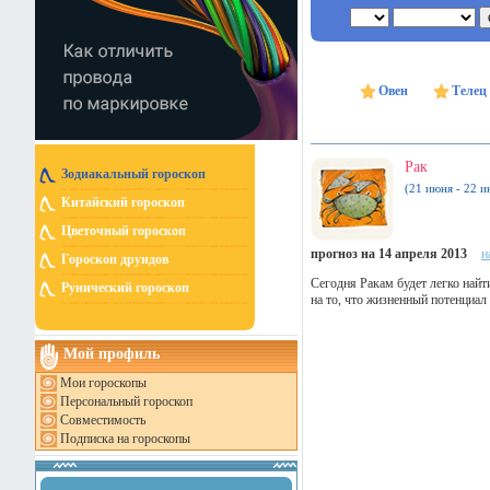
Овен
Телец
Рак
Зодиакальный гороскоп
(21 июня - 22 и
Китайский гороскоп
Цветочный гороскоп
прогноз на 14 апреля 2013
н
Гороскоп друидов
Сегодня Ракам будет легко най
Рунический гороскоп
на то, что жизненный потенциал
Мой профиль
Мои гороскопы
Персональный гороскоп
Совместимость
Подписка на гороскопы