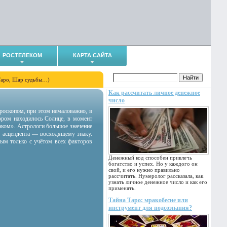
РОСТЕЛЕКОМ
КАРТА САЙТА
Таро, Шар судьбы…)
Как рассчитать личное денежное
число
гороскопом, при этом немаловажно, в
тором находилось Солнце, в момент
аком». Астрологи большое значение
 асцендента — восходящему знаку.
ным только с учётом всех факторов
Денежный код способен привлечь
богатство и успех. Но у каждого он
свой, и его нужно правильно
рассчитать. Нумеролог рассказала, как
узнать личное денежное число и как его
применять.
Тайна Таро: мракобесие или
инструмент для подсознания?