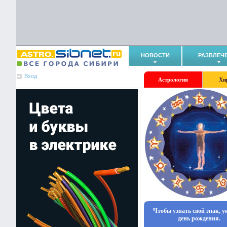
НОВОСТИ
РАЗВЛЕЧ
Вход
Астрология
Хи
Чтобы узнать свой знак, 
день рождения.