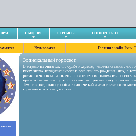
ЕНИЯ
ОБЩЕНИЕ
СЕРВИСЫ
СПЕЦПРОЕКТЫ
романтия
Нумерология
Гадания онлайн
(Руны, 
Зодиакальный гороскоп
В астрологии считается, что судьба и характер человека связаны с его 
каких знаках находились небесные тела при его рождении. Знак, в ко
рождения человека, называется его «солнечным знаком» или просто «зн
придают положению Луны в гороскопе — лунному знаку, и положению
Тем не менее, полноценный астрологический анализ считается возмож
гороскопа и их взаимодействия.
укажите