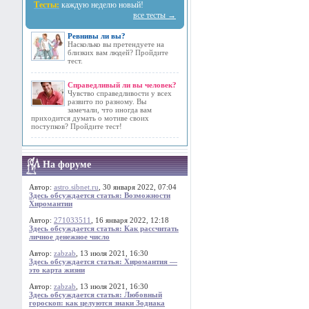
Тесты:
каждую неделю новый!
все тесты →
Ревнивы ли вы?
Насколько вы претендуете на
близких вам людей? Пройдите
тест.
Справедливый ли вы человек?
Чувство справедливости у всех
развито по разному. Вы
замечали, что иногда вам
приходится думать о мотиве своих
поступков? Пройдите тест!
На форуме
Автор:
astro.sibnet.ru
, 30 января 2022, 07:04
Здесь обсуждается статья: Возможности
Хиромантии
Автор:
271033511
, 16 января 2022, 12:18
Здесь обсуждается статья: Как рассчитать
личное денежное число
Автор:
zabzab
, 13 июля 2021, 16:30
Здесь обсуждается статья: Хиромантия —
это карта жизни
Автор:
zabzab
, 13 июля 2021, 16:30
Здесь обсуждается статья: Любовный
гороскоп: как целуются знаки Зодиака