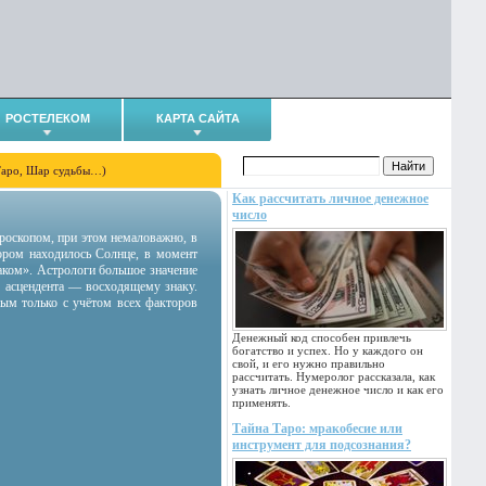
РОСТЕЛЕКОМ
КАРТА САЙТА
Таро, Шар судьбы…)
Как рассчитать личное денежное
число
гороскопом, при этом немаловажно, в
тором находилось Солнце, в момент
аком». Астрологи большое значение
 асцендента — восходящему знаку.
ным только с учётом всех факторов
Денежный код способен привлечь
богатство и успех. Но у каждого он
свой, и его нужно правильно
рассчитать. Нумеролог рассказала, как
узнать личное денежное число и как его
применять.
Тайна Таро: мракобесие или
инструмент для подсознания?