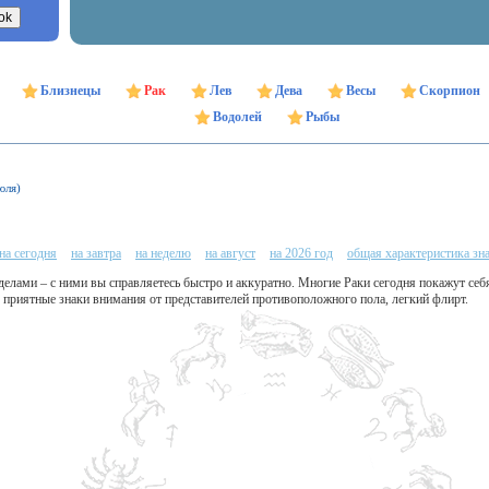
Близнецы
Рак
Лев
Дева
Весы
Скорпион
Водолей
Рыбы
юля)
на сегодня
на завтра
на неделю
на август
на 2026 год
общая характеристика зн
лами – с ними вы справляетесь быстро и аккуратно. Многие Раки сегодня покажут се
приятные знаки внимания от представителей противоположного пола, легкий флирт.