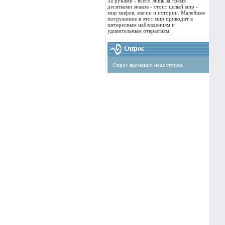
За рунами - всего лишь за тремя
десятками знаков - стоит целый мир -
мир мифов, магии и истории. Малейшее
погружение в этот мир приводит к
интересным наблюдениям и
удивительным открытиям.
Опрос
Опрос временно недоступен.