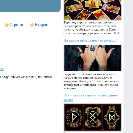
Таролог, парапсихолог, психолог и
Стрелец
Козерог
психотерапевт рассказали о том, как
именно «работает» гадание на Таро, и
стоит ли доверять результатам на 100%.
На каком пальце носить кольцо?
ака
В древности кольцо на том или ином
бя радушными хозяевами, принимая
пальце могло многое рассказать о
владельце. Кольцо считали магическим
атрибутом и придавали ему огромное
значение.
Рунические символы в любовной
магии