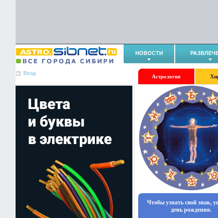
НОВОСТИ
РАЗВЛЕЧ
Вход
Астрология
Хи
Чтобы узнать свой знак, 
день рождения.