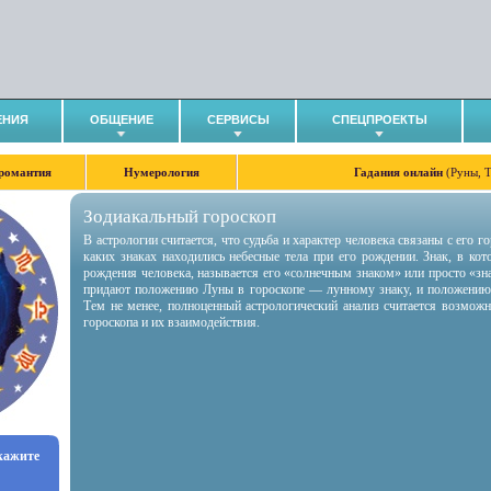
ЕНИЯ
ОБЩЕНИЕ
СЕРВИСЫ
СПЕЦПРОЕКТЫ
романтия
Нумерология
Гадания онлайн
(Руны, 
Зодиакальный гороскоп
В астрологии считается, что судьба и характер человека связаны с его 
каких знаках находились небесные тела при его рождении. Знак, в ко
рождения человека, называется его «солнечным знаком» или просто «зн
придают положению Луны в гороскопе — лунному знаку, и положению
Тем не менее, полноценный астрологический анализ считается возмож
гороскопа и их взаимодействия.
укажите