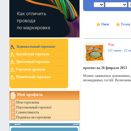
Овен
Телец
Рак
Зодиакальный гороскоп
(21 июня - 22 и
Китайский гороскоп
Цветочный гороскоп
прогноз на 26 февраля 2013
Гороскоп друидов
Можно заниматься домашними де
Рунический гороскоп
неожиданных гостей. Возможны 
Мой профиль
Мои гороскопы
Персональный гороскоп
Совместимость
Подписка на гороскопы