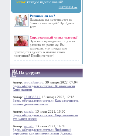
Тесты:
каждую неделю новый!
все тесты →
Ревнивы ли вы?
Насколько вы претендуете на
близких вам людей? Пройдите
тест.
Справедливый ли вы человек?
Чувство справедливости у всех
развито по разному. Вы
замечали, что иногда вам
приходится думать о мотиве своих
поступков? Пройдите тест!
На форуме
Автор:
astro.sibnet.ru
, 30 января 2022, 07:04
Здесь обсуждается статья: Возможности
Хиромантии
Автор:
271033511
, 16 января 2022, 12:18
Здесь обсуждается статья: Как рассчитать
личное денежное число
Автор:
zabzab
, 13 июля 2021, 16:30
Здесь обсуждается статья: Хиромантия —
это карта жизни
Автор:
zabzab
, 13 июля 2021, 16:30
Здесь обсуждается статья: Любовный
гороскоп: как целуются знаки Зодиака