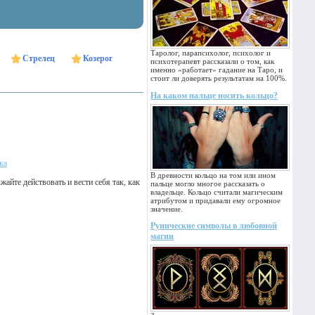
Таролог, парапсихолог, психолог и
Стрелец
Козерог
психотерапевт рассказали о том, как
именно «работает» гадание на Таро, и
стоит ли доверять результатам на 100%.
На каком пальце носить кольцо?
ка
В древности кольцо на том или ином
айте действовать и вести себя так, как
пальце могло многое рассказать о
владельце. Кольцо считали магическим
атрибутом и придавали ему огромное
значение.
Рунические символы в любовной
магии