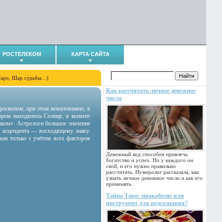
РОСТЕЛЕКОМ
КАРТА САЙТА
Таро, Шар судьбы…)
Как рассчитать личное денежное
число
гороскопом, при этом немаловажно, в
тором находилось Солнце, в момент
аком». Астрологи большое значение
 асцендента — восходящему знаку.
ным только с учётом всех факторов
Денежный код способен привлечь
богатство и успех. Но у каждого он
свой, и его нужно правильно
рассчитать. Нумеролог рассказала, как
узнать личное денежное число и как его
применять.
Тайна Таро: мракобесие или
инструмент для подсознания?