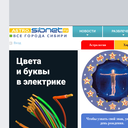
НОВОСТИ
РАЗВЛЕЧ
Вход
Астрология
Хи
Чтобы узнать свой знак, 
день рождения.