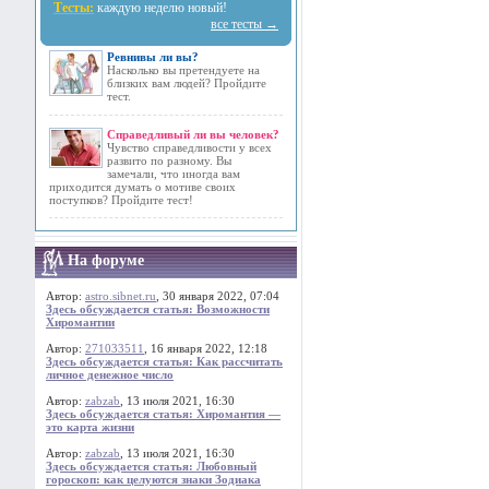
Тесты:
каждую неделю новый!
все тесты →
Ревнивы ли вы?
Насколько вы претендуете на
близких вам людей? Пройдите
тест.
Справедливый ли вы человек?
Чувство справедливости у всех
развито по разному. Вы
замечали, что иногда вам
приходится думать о мотиве своих
поступков? Пройдите тест!
На форуме
Автор:
astro.sibnet.ru
, 30 января 2022, 07:04
Здесь обсуждается статья: Возможности
Хиромантии
Автор:
271033511
, 16 января 2022, 12:18
Здесь обсуждается статья: Как рассчитать
личное денежное число
Автор:
zabzab
, 13 июля 2021, 16:30
Здесь обсуждается статья: Хиромантия —
это карта жизни
Автор:
zabzab
, 13 июля 2021, 16:30
Здесь обсуждается статья: Любовный
гороскоп: как целуются знаки Зодиака