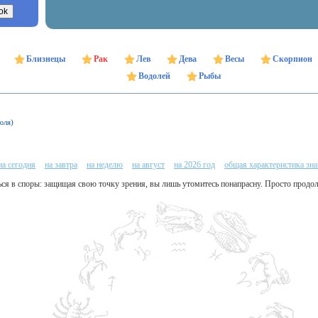
Близнецы
Рак
Лев
Дева
Весы
Скорпион
Водолей
Рыбы
юля)
на сегодня
на завтра
на неделю
на август
на 2026 год
общая характеристика зна
ься в споры: защищая свою точку зрения, вы лишь утомитесь понапрасну. Просто продолж