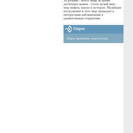
За рунами - всего лишь за тремя
десятками знаков - стоит целый мир -
мир мифов, магии и истории. Малейшее
погружение в этот мир приводит к
интересным наблюдениям и
удивительным открытиям.
Опрос
Опрос временно недоступен.