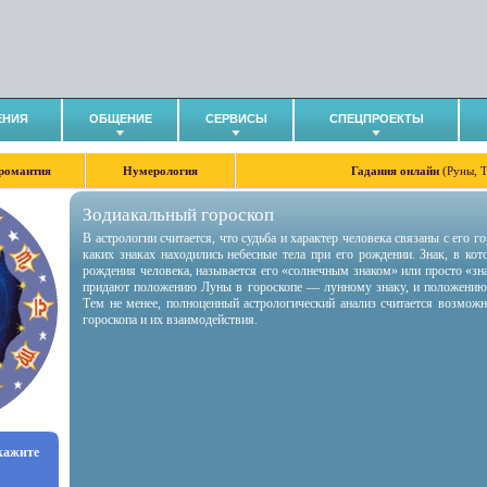
ЕНИЯ
ОБЩЕНИЕ
СЕРВИСЫ
СПЕЦПРОЕКТЫ
романтия
Нумерология
Гадания онлайн
(Руны, 
Зодиакальный гороскоп
В астрологии считается, что судьба и характер человека связаны с его 
каких знаках находились небесные тела при его рождении. Знак, в ко
рождения человека, называется его «солнечным знаком» или просто «зн
придают положению Луны в гороскопе — лунному знаку, и положению
Тем не менее, полноценный астрологический анализ считается возмож
гороскопа и их взаимодействия.
укажите