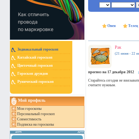
Овен
Телец
Рак
Зодиакальный гороскоп
(21 июня - 22 и
Китайский гороскоп
Цветочный гороскоп
прогноз на 17 декабря 2012
Гороскоп друидов
Старайтесь сегодня не ввязыват
Рунический гороскоп
считаете нужным.
Мой профиль
Мои гороскопы
Персональный гороскоп
Совместимость
Подписка на гороскопы