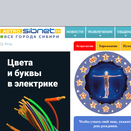
НОВОСТИ
РАЗВЛЕЧЕНИЯ
ОБЩЕН
Вход
Астрология
Хиромантия
Нуме
Чтобы узнать свой знак, укажит
день рождения.