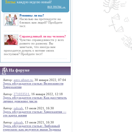
Тесты:
каждую неделю новый!
все тесты →
Ревнивы ли вы?
Насколько вы претендуете на
близких вам людей? Пройдите
тест.
Справедливый ли вы человек?
Чувство справедливости у всех
развито по разному. Вы
замечали, что иногда вам
приходится думать о мотиве своих
поступков? Пройдите тест!
На форуме
Автор:
astro.sibnet.ru
, 30 января 2022, 07:04
Здесь обсуждается статья: Возможности
Хиромантии
Автор:
271033511
, 16 января 2022, 12:18
Здесь обсуждается статья: Как рассчитать
личное денежное число
Автор:
zabzab
, 13 июля 2021, 16:30
Здесь обсуждается статья: Хиромантия —
это карта жизни
Автор:
zabzab
, 13 июля 2021, 16:30
Здесь обсуждается статья: Любовный
гороскоп: как целуются знаки Зодиака