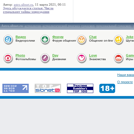
Автор:
astro.sibnet.ru
, 11 марта 2021, 00:11
Здесь обсуждается статья: Числа
открывают тайны мироздания
Astro.sibnet.ru
:
астрология
,
астрологический прогноз
,
гороскоп
,
персональный гороскоп
,
Видео
Форум
Chat
Joke
Видеоролики
Форум общения
Общение on-line
Шутк
Photo
Day
Love
Gam
Фотоальбомы
Дневники
Знакомства
Игры
Наши вака
О проекте