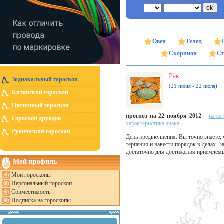
Овен
Телец
Скорпион
Ст
Рак
Зодиакальный гороскоп
(21 июня - 22 июля)
Китайский гороскоп
Цветочный гороскоп
прогноз на 22 ноября 2012
на се
Гороскоп друидов
характеристика знака
Рунический гороскоп
День предвкушения. Вы точно знаете, ч
терпения и навести порядок в делах. 
достаточно для достижения приемлемы
Мой профиль
Мои гороскопы
Персональный гороскоп
Совместимость
Подписка на гороскопы