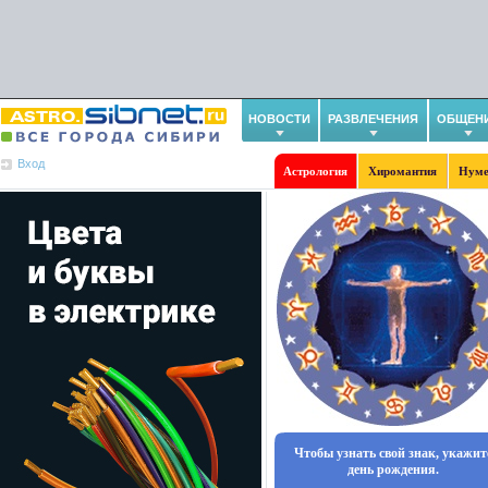
НОВОСТИ
РАЗВЛЕЧЕНИЯ
ОБЩЕН
Вход
Астрология
Хиромантия
Нуме
Чтобы узнать свой знак, укажит
день рождения.