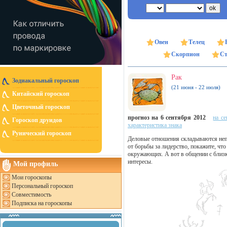
Овен
Телец
Скорпион
Ст
Рак
Зодиакальный гороскоп
(21 июня - 22 июля)
Китайский гороскоп
Цветочный гороскоп
прогноз на 6 сентября 2012
на се
Гороскоп друидов
характеристика знака
Рунический гороскоп
Деловые отношения складываются непл
от борьбы за лидерство, покажите, чт
окружающих. А вот в общении с близки
интересы.
Мой профиль
Мои гороскопы
Персональный гороскоп
Совместимость
Подписка на гороскопы