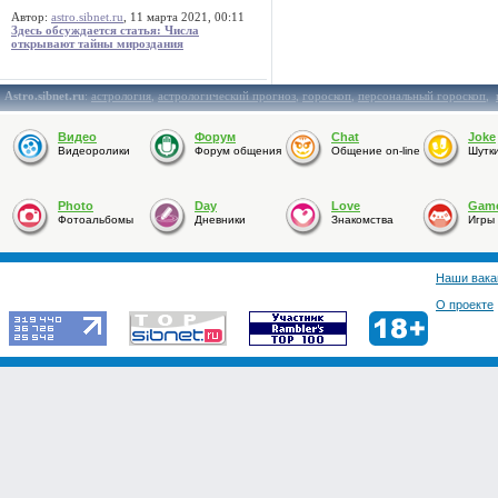
Автор:
astro.sibnet.ru
, 11 марта 2021, 00:11
Здесь обсуждается статья: Числа
открывают тайны мироздания
Astro.sibnet.ru
:
астрология
,
астрологический прогноз
,
гороскоп
,
персональный гороскоп
,
Видео
Форум
Chat
Joke
Видеоролики
Форум общения
Общение on-line
Шутк
Photo
Day
Love
Gam
Фотоальбомы
Дневники
Знакомства
Игры
Наши вака
О проекте