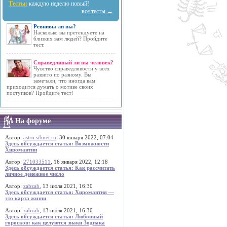
Тесты:
каждую неделю новый!
все тесты →
Ревнивы ли вы?
Насколько вы претендуете на
близких вам людей? Пройдите
тест.
Справедливый ли вы человек?
Чувство справедливости у всех
развито по разному. Вы
замечали, что иногда вам
приходится думать о мотиве своих
поступков? Пройдите тест!
На форуме
Автор:
astro.sibnet.ru
, 30 января 2022, 07:04
Здесь обсуждается статья: Возможности
Хиромантии
Автор:
271033511
, 16 января 2022, 12:18
Здесь обсуждается статья: Как рассчитать
личное денежное число
Автор:
zabzab
, 13 июля 2021, 16:30
Здесь обсуждается статья: Хиромантия —
это карта жизни
Автор:
zabzab
, 13 июля 2021, 16:30
Здесь обсуждается статья: Любовный
гороскоп: как целуются знаки Зодиака