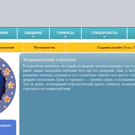
ЕНИЯ
ОБЩЕНИЕ
СЕРВИСЫ
СПЕЦПРОЕКТЫ
романтия
Нумерология
Гадания онлайн
(Руны, 
Зодиакальный гороскоп
В астрологии считается, что судьба и характер человека связаны с его 
каких знаках находились небесные тела при его рождении. Знак, в ко
рождения человека, называется его «солнечным знаком» или просто «зн
придают положению Луны в гороскопе — лунному знаку, и положению
Тем не менее, полноценный астрологический анализ считается возмож
гороскопа и их взаимодействия.
укажите