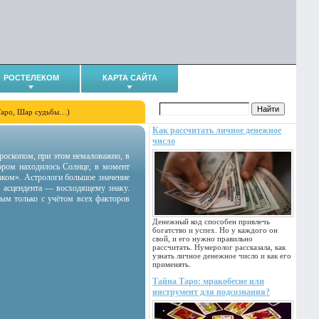
РОСТЕЛЕКОМ
КАРТА САЙТА
Таро, Шар судьбы…)
Как рассчитать личное денежное
число
гороскопом, при этом немаловажно, в
тором находилось Солнце, в момент
аком». Астрологи большое значение
 асцендента — восходящему знаку.
ным только с учётом всех факторов
Денежный код способен привлечь
богатство и успех. Но у каждого он
свой, и его нужно правильно
рассчитать. Нумеролог рассказала, как
узнать личное денежное число и как его
применять.
Тайна Таро: мракобесие или
инструмент для подсознания?