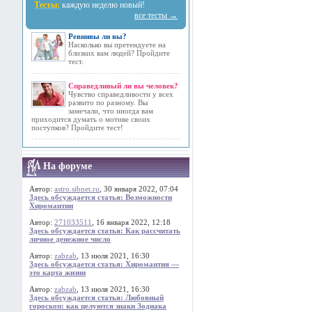
Тесты:
каждую неделю новый!
все тесты →
Ревнивы ли вы?
Насколько вы претендуете на
близких вам людей? Пройдите
тест.
Справедливый ли вы человек?
Чувство справедливости у всех
развито по разному. Вы
замечали, что иногда вам
приходится думать о мотиве своих
поступков? Пройдите тест!
На форуме
Автор:
astro.sibnet.ru
, 30 января 2022, 07:04
Здесь обсуждается статья: Возможности
Хиромантии
Автор:
271033511
, 16 января 2022, 12:18
Здесь обсуждается статья: Как рассчитать
личное денежное число
Автор:
zabzab
, 13 июля 2021, 16:30
Здесь обсуждается статья: Хиромантия —
это карта жизни
Автор:
zabzab
, 13 июля 2021, 16:30
Здесь обсуждается статья: Любовный
гороскоп: как целуются знаки Зодиака