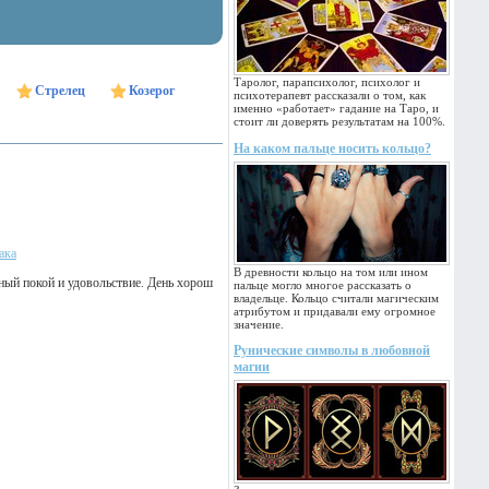
Таролог, парапсихолог, психолог и
Стрелец
Козерог
психотерапевт рассказали о том, как
именно «работает» гадание на Таро, и
стоит ли доверять результатам на 100%.
На каком пальце носить кольцо?
ака
В древности кольцо на том или ином
ный покой и удовольствие. День хорош
пальце могло многое рассказать о
владельце. Кольцо считали магическим
атрибутом и придавали ему огромное
значение.
Рунические символы в любовной
магии