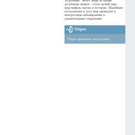
За рунами - всего лишь за тремя
десятками знаков - стоит целый мир -
мир мифов, магии и истории. Малейшее
погружение в этот мир приводит к
интересным наблюдениям и
удивительным открытиям.
Опрос
Опрос временно недоступен.