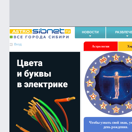
НОВОСТИ
РАЗВЛЕЧ
Вход
Астрология
Хи
Чтобы узнать свой знак, 
день рождения.