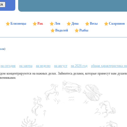
Близнецы
Рак
Лев
Дева
Весы
Скорпион
Водолей
Рыбы
юля)
на сегодня
на завтра
на неделю
на август
на 2026 год
общая характеристика зн
удом концентрируются на важных делах. Займитесь делами, которые принесут вам душев
твенниками.