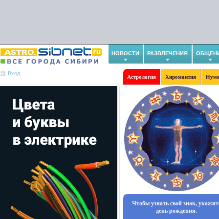
НОВОСТИ
РАЗВЛЕЧЕНИЯ
ОБЩЕН
Вход
Астрология
Хиромантия
Нуме
Чтобы узнать свой знак, укажит
день рождения.