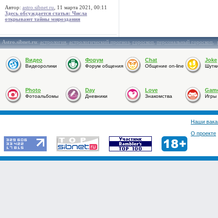
Автор:
astro.sibnet.ru
, 11 марта 2021, 00:11
Здесь обсуждается статья: Числа
открывают тайны мироздания
Astro.sibnet.ru
:
астрология
,
астрологический прогноз
,
гороскоп
,
персональный гороскоп
,
Видео
Форум
Chat
Joke
Видеоролики
Форум общения
Общение on-line
Шутк
Photo
Day
Love
Gam
Фотоальбомы
Дневники
Знакомства
Игры
Наши вака
О проекте