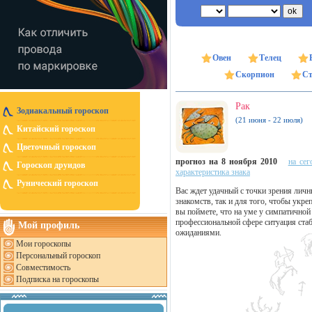
Овен
Телец
Скорпион
Ст
Рак
Зодиакальный гороскоп
(21 июня - 22 июля)
Китайский гороскоп
Цветочный гороскоп
прогноз на 8 ноября 2010
на сег
Гороскоп друидов
характеристика знака
Рунический гороскоп
Вас ждет удачный с точки зрения лич
знакомств, так и для того, чтобы укр
вы поймете, что на уме у симпатичной
профессиональной сфере ситуация стаб
Мой профиль
ожиданиями.
Мои гороскопы
Персональный гороскоп
Совместимость
Подписка на гороскопы