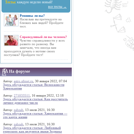
Тесты:
каждую неделю новый!
все тесты →
Ревнивы ли вы?
Насколько вы претендуете на
близких вам людей? Пройдите
тест.
Справедливый ли вы человек?
Чувство справедливости у всех
развито по разному. Вы
замечали, что иногда вам
приходится думать о мотиве своих
поступков? Пройдите тест!
На форуме
Автор:
astro.sibnet.ru
, 30 января 2022, 07:04
Здесь обсуждается статья: Возможности
Хиромантии
Автор:
271033511
, 16 января 2022, 12:18
Здесь обсуждается статья: Как рассчитать
личное денежное число
Автор:
zabzab
, 13 июля 2021, 16:30
Здесь обсуждается статья: Хиромантия —
это карта жизни
Автор:
zabzab
, 13 июля 2021, 16:30
Здесь обсуждается статья: Любовный
гороскоп: как целуются знаки Зодиака