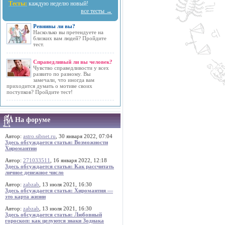
Тесты:
каждую неделю новый!
все тесты →
Ревнивы ли вы?
Насколько вы претендуете на
близких вам людей? Пройдите
тест.
Справедливый ли вы человек?
Чувство справедливости у всех
развито по разному. Вы
замечали, что иногда вам
приходится думать о мотиве своих
поступков? Пройдите тест!
На форуме
Автор:
astro.sibnet.ru
, 30 января 2022, 07:04
Здесь обсуждается статья: Возможности
Хиромантии
Автор:
271033511
, 16 января 2022, 12:18
Здесь обсуждается статья: Как рассчитать
личное денежное число
Автор:
zabzab
, 13 июля 2021, 16:30
Здесь обсуждается статья: Хиромантия —
это карта жизни
Автор:
zabzab
, 13 июля 2021, 16:30
Здесь обсуждается статья: Любовный
гороскоп: как целуются знаки Зодиака