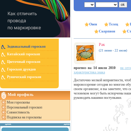
Овен
Телец
Скорпион
Ст
Рак
Зодиакальный гороскоп
(21 июня - 22 июля)
Китайский гороскоп
Цветочный гороскоп
прогноз на 14 июля 2010
на сег
Гороскоп друидов
характеристика знака
Рунический гороскоп
Достаточно мелкой неприятности, что
мировоззрение сегодня во многом обу
своем организме, и вы заметите, что 
человеком могут быть испорчены ваше
Мой профиль
руководить вашими поступками.
Мои гороскопы
Персональный гороскоп
Совместимость
Подписка на гороскопы