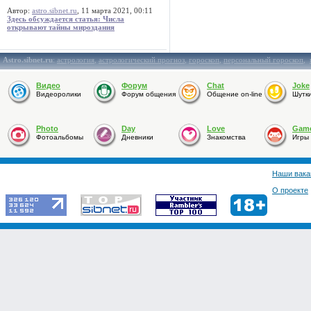
Автор:
astro.sibnet.ru
, 11 марта 2021, 00:11
Здесь обсуждается статья: Числа
открывают тайны мироздания
Astro.sibnet.ru
:
астрология
,
астрологический прогноз
,
гороскоп
,
персональный гороскоп
,
Видео
Форум
Chat
Joke
Видеоролики
Форум общения
Общение on-line
Шутк
Photo
Day
Love
Gam
Фотоальбомы
Дневники
Знакомства
Игры
Наши вака
О проекте