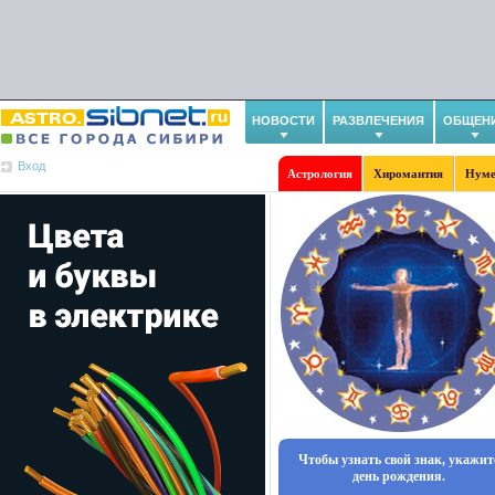
НОВОСТИ
РАЗВЛЕЧЕНИЯ
ОБЩЕН
Вход
Астрология
Хиромантия
Нуме
Чтобы узнать свой знак, укажит
день рождения.