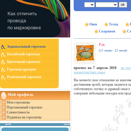
Овен
Телец
Скорпион
Ст
Рак
Зодиакальный гороскоп
(21 июня - 22 июля)
Китайский гороскоп
Цветочный гороскоп
прогноз на 7 апреля 2010
на сег
Гороскоп друидов
характеристика знака
Рунический гороскоп
Вы меняете свое отношение ко многи
достижения целей, которая окажется н
собственную логику и здравый смысл.
совершив небольшие поездки или прод
Мой профиль
Мои гороскопы
Персональный гороскоп
Совместимость
Подписка на гороскопы