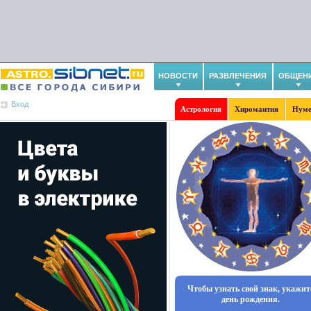
НОВОСТИ
РАЗВЛЕЧЕНИЯ
ОБЩЕН
Вход
Астрология
Хиромантия
Нуме
Чтобы узнать свой знак, укажит
день рождения.