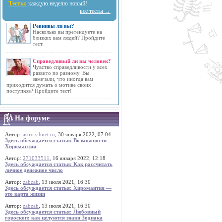
Тесты:
каждую неделю новый!
все тесты →
Ревнивы ли вы?
Насколько вы претендуете на
близких вам людей? Пройдите
тест.
Справедливый ли вы человек?
Чувство справедливости у всех
развито по разному. Вы
замечали, что иногда вам
приходится думать о мотиве своих
поступков? Пройдите тест!
На форуме
Автор:
astro.sibnet.ru
, 30 января 2022, 07:04
Здесь обсуждается статья: Возможности
Хиромантии
Автор:
271033511
, 16 января 2022, 12:18
Здесь обсуждается статья: Как рассчитать
личное денежное число
Автор:
zabzab
, 13 июля 2021, 16:30
Здесь обсуждается статья: Хиромантия —
это карта жизни
Автор:
zabzab
, 13 июля 2021, 16:30
Здесь обсуждается статья: Любовный
гороскоп: как целуются знаки Зодиака