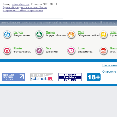
Автор:
astro.sibnet.ru
, 11 марта 2021, 00:11
Здесь обсуждается статья: Числа
открывают тайны мироздания
Astro.sibnet.ru
:
астрология
,
астрологический прогноз
,
гороскоп
,
персональный гороскоп
,
Видео
Форум
Chat
Joke
Видеоролики
Форум общения
Общение on-line
Шутк
Photo
Day
Love
Gam
Фотоальбомы
Дневники
Знакомства
Игры
Наши вака
О проекте