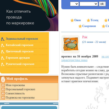
Овен
Телец
Скорпион
Ст
Рак
Зодиакальный гороскоп
(21 июня - 22 июля)
Китайский гороскоп
Цветочный гороскоп
прогноз на 16 ноября 2009
на се
Гороскоп друидов
характеристика знака
Рунический гороскоп
Нужно быть внимательнее – следствие
поработать сегодня можно на славу, д
Возможны серьезные разногласия с ро
затянуться надолго. Поднимет настрое
Мой профиль
оставят приятное впечатление.
Мои гороскопы
Персональный гороскоп
Совместимость
Подписка на гороскопы