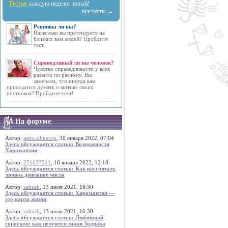
Тесты:
каждую неделю новый!
все тесты →
Ревнивы ли вы?
Насколько вы претендуете на
близких вам людей? Пройдите
тест.
Справедливый ли вы человек?
Чувство справедливости у всех
развито по разному. Вы
замечали, что иногда вам
приходится думать о мотиве своих
поступков? Пройдите тест!
На форуме
Автор:
astro.sibnet.ru
, 30 января 2022, 07:04
Здесь обсуждается статья: Возможности
Хиромантии
Автор:
271033511
, 16 января 2022, 12:18
Здесь обсуждается статья: Как рассчитать
личное денежное число
Автор:
zabzab
, 13 июля 2021, 16:30
Здесь обсуждается статья: Хиромантия —
это карта жизни
Автор:
zabzab
, 13 июля 2021, 16:30
Здесь обсуждается статья: Любовный
гороскоп: как целуются знаки Зодиака