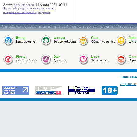
Автор:
astro.sibnet.ru
, 11 марта 2021, 00:11
Здесь обсуждается статья: Числа
открывают тайны мироздания
Astro.sibnet.ru
:
астрология
,
астрологический прогноз
,
гороскоп
,
персональный гороскоп
,
Видео
Форум
Chat
Joke
Видеоролики
Форум общения
Общение on-line
Шутк
Photo
Day
Love
Gam
Фотоальбомы
Дневники
Знакомства
Игры
Наши вака
О проекте