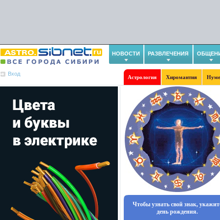
НОВОСТИ
РАЗВЛЕЧЕНИЯ
ОБЩЕН
Вход
Астрология
Хиромантия
Нуме
Чтобы узнать свой знак, укажит
день рождения.