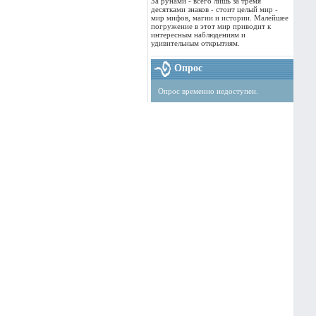
За рунами - всего лишь за тремя
десятками знаков - стоит целый мир -
мир мифов, магии и истории. Малейшее
погружение в этот мир приводит к
интересным наблюдениям и
удивительным открытиям.
Опрос
Опрос временно недоступен.