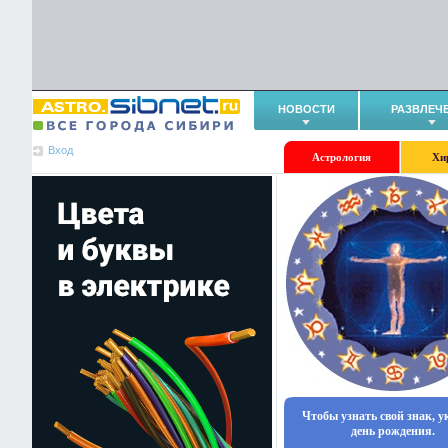
НОВОСТИ
РАЗВЛЕЧ
Вход
Астрология
Хи
Чтобы узнать свой знак, 
день рождения.