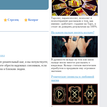
Таролог, парапсихолог, психолог и
Стрелец
Козерог
психотерапевт рассказали о том, как
именно «работает» гадание на Таро, и
стоит ли доверять результатам на 100%.
На каком пальце носить кольцо?
нака
В древности кольцо на том или ином
те решительный шаг, и вы почувствуете,
пальце могло многое рассказать о
ете обрести надежных союзников, если
владельце. Кольцо считали магическим
атрибутом и придавали ему огромное
тям и близким людям.
значение.
Рунические символы в любовной
магии