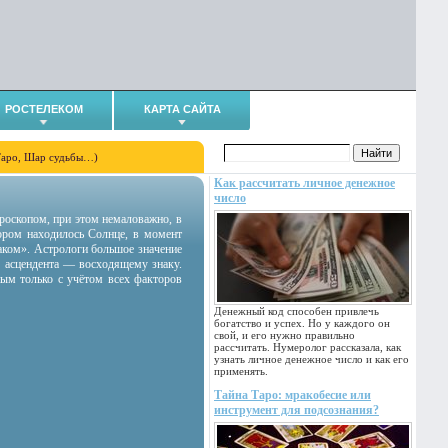
РОСТЕЛЕКОМ
КАРТА САЙТА
Таро, Шар судьбы…)
Как рассчитать личное денежное
число
гороскопом, при этом немаловажно, в
тором находилось Солнце, в момент
аком». Астрологи большое значение
 асцендента — восходящему знаку.
ным только с учётом всех факторов
Денежный код способен привлечь
богатство и успех. Но у каждого он
свой, и его нужно правильно
рассчитать. Нумеролог рассказала, как
узнать личное денежное число и как его
применять.
Тайна Таро: мракобесие или
инструмент для подсознания?