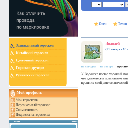
Овен
Телец
Водолей
Зодиакальный гороскоп
(21 января - 18 
Китайский гороскоп
Цветочный гороскоп
на сегодня
на завтра
прогноз
Гороскоп друидов
У Водолеев настал хороший моме
Рунический гороскоп
что движетесь в правильном нап
проявите свой дипломатический 
Мой профиль
Мои гороскопы
Персональный гороскоп
Совместимость
Подписка на гороскопы