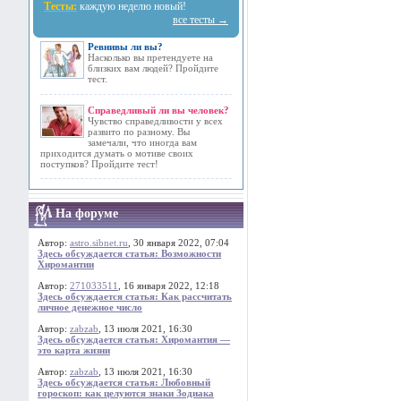
Тесты:
каждую неделю новый!
все тесты →
Ревнивы ли вы?
Насколько вы претендуете на
близких вам людей? Пройдите
тест.
Справедливый ли вы человек?
Чувство справедливости у всех
развито по разному. Вы
замечали, что иногда вам
приходится думать о мотиве своих
поступков? Пройдите тест!
На форуме
Автор:
astro.sibnet.ru
, 30 января 2022, 07:04
Здесь обсуждается статья: Возможности
Хиромантии
Автор:
271033511
, 16 января 2022, 12:18
Здесь обсуждается статья: Как рассчитать
личное денежное число
Автор:
zabzab
, 13 июля 2021, 16:30
Здесь обсуждается статья: Хиромантия —
это карта жизни
Автор:
zabzab
, 13 июля 2021, 16:30
Здесь обсуждается статья: Любовный
гороскоп: как целуются знаки Зодиака