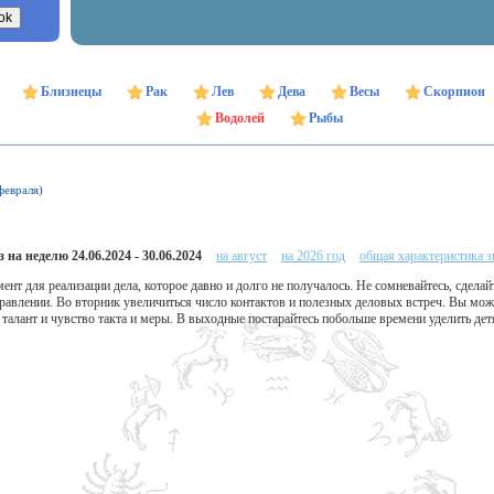
Близнецы
Рак
Лев
Дева
Весы
Скорпион
Водолей
Рыбы
февраля)
 на неделю 24.06.2024 - 30.06.2024
на август
на 2026 год
общая характеристика з
нт для реализации дела, которое давно и долго не получалось. Не сомневайтесь, сделай
равлении. Во вторник увеличиться число контактов и полезных деловых встреч. Вы мож
талант и чувство такта и меры. В выходные постарайтесь побольше времени уделить де