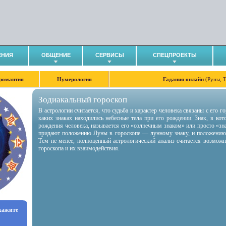
ЕНИЯ
ОБЩЕНИЕ
СЕРВИСЫ
СПЕЦПРОЕКТЫ
романтия
Нумерология
Гадания онлайн
(Руны, 
Зодиакальный гороскоп
В астрологии считается, что судьба и характер человека связаны с его 
каких знаках находились небесные тела при его рождении. Знак, в ко
рождения человека, называется его «солнечным знаком» или просто «зн
придают положению Луны в гороскопе — лунному знаку, и положению
Тем не менее, полноценный астрологический анализ считается возмож
гороскопа и их взаимодействия.
укажите