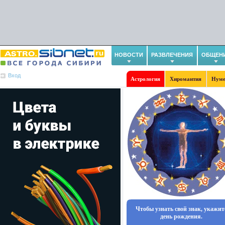
НОВОСТИ
РАЗВЛЕЧЕНИЯ
ОБЩЕН
Вход
Астрология
Хиромантия
Нуме
Чтобы узнать свой знак, укажит
день рождения.