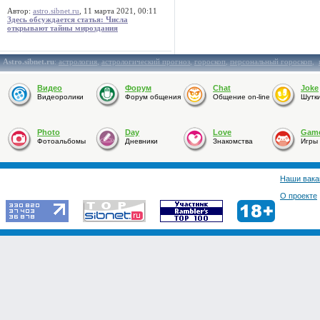
Автор:
astro.sibnet.ru
, 11 марта 2021, 00:11
Здесь обсуждается статья: Числа
открывают тайны мироздания
Astro.sibnet.ru
:
астрология
,
астрологический прогноз
,
гороскоп
,
персональный гороскоп
,
Видео
Форум
Chat
Joke
Видеоролики
Форум общения
Общение on-line
Шутк
Photo
Day
Love
Gam
Фотоальбомы
Дневники
Знакомства
Игры
Наши вака
О проекте