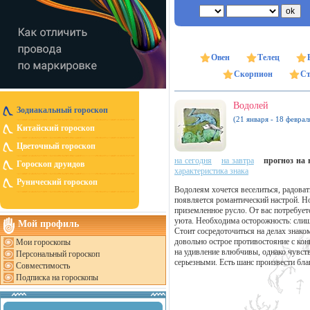
Овен
Телец
Скорпион
Ст
Водолей
Зодиакальный гороскоп
(21 января - 18 феврал
Китайский гороскоп
Цветочный гороскоп
на сегодня
на завтра
прогноз на н
Гороскоп друидов
характеристика знака
Рунический гороскоп
Водолеям хочется веселиться, радоват
появляется романтический настрой. Но
приземленное русло. От вас потребуе
уюта. Необходима осторожность: слиш
Мой профиль
Стоит сосредоточиться на делах знак
довольно острое противостояние с кон
Мои гороскопы
на удивление влюбчивы, однако чувств
Персональный гороскоп
серьезными. Есть шанс произвести бла
Совместимость
Подписка на гороскопы