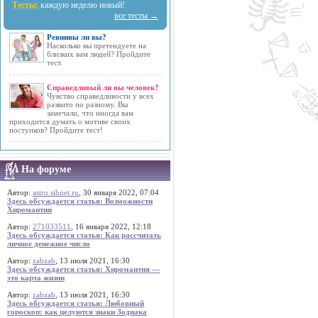
Тесты:
каждую неделю новый!
все тесты →
Ревнивы ли вы?
Насколько вы претендуете на
близких вам людей? Пройдите
тест.
Справедливый ли вы человек?
Чувство справедливости у всех
развито по разному. Вы
замечали, что иногда вам
приходится думать о мотиве своих
поступков? Пройдите тест!
На форуме
Автор:
astro.sibnet.ru
, 30 января 2022, 07:04
Здесь обсуждается статья: Возможности
Хиромантии
Автор:
271033511
, 16 января 2022, 12:18
Здесь обсуждается статья: Как рассчитать
личное денежное число
Автор:
zabzab
, 13 июля 2021, 16:30
Здесь обсуждается статья: Хиромантия —
это карта жизни
Автор:
zabzab
, 13 июля 2021, 16:30
Здесь обсуждается статья: Любовный
гороскоп: как целуются знаки Зодиака