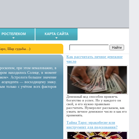
РОСТЕЛЕКОМ
КАРТА САЙТА
Таро, Шар судьбы…)
Как рассчитать личное денежное
число
гороскопом, при этом немаловажно, в
тором находилось Солнце, в момент
аком». Астрологи большое значение
 асцендента — восходящему знаку.
ным только с учётом всех факторов
Денежный код способен привлечь
богатство и успех. Но у каждого он
свой, и его нужно правильно
рассчитать. Нумеролог рассказала, как
узнать личное денежное число и как его
применять.
Тайна Таро: мракобесие или
инструмент для подсознания?