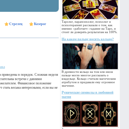
Таролог, парапсихолог, психолог и
Стрелец
Козерог
психотерапевт рассказали о том, как
именно «работает» гадание на Таро, и
стоит ли доверять результатам на 100%.
На каком пальце носить кольцо?
нака
В древности кольцо на том или ином
ла приведены в порядок. Сложная неделя
пальце могло многое рассказать о
елательны встречи с давними
владельце. Кольцо считали магическим
атрибутом и придавали ему огромное
рожелателем. Финансовое положение
значение.
 стать весьма интересными, если вы не
Рунические символы в любовной
магии