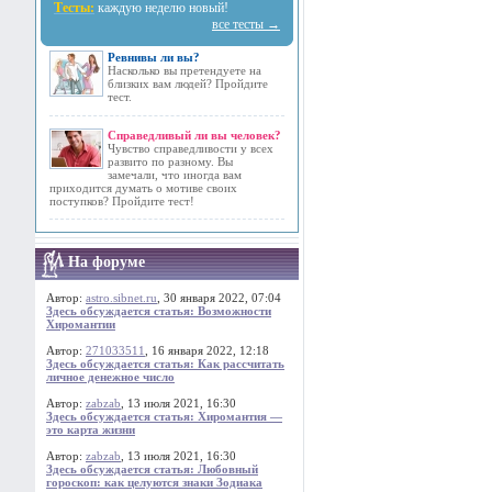
Тесты:
каждую неделю новый!
все тесты →
Ревнивы ли вы?
Насколько вы претендуете на
близких вам людей? Пройдите
тест.
Справедливый ли вы человек?
Чувство справедливости у всех
развито по разному. Вы
замечали, что иногда вам
приходится думать о мотиве своих
поступков? Пройдите тест!
На форуме
Автор:
astro.sibnet.ru
, 30 января 2022, 07:04
Здесь обсуждается статья: Возможности
Хиромантии
Автор:
271033511
, 16 января 2022, 12:18
Здесь обсуждается статья: Как рассчитать
личное денежное число
Автор:
zabzab
, 13 июля 2021, 16:30
Здесь обсуждается статья: Хиромантия —
это карта жизни
Автор:
zabzab
, 13 июля 2021, 16:30
Здесь обсуждается статья: Любовный
гороскоп: как целуются знаки Зодиака