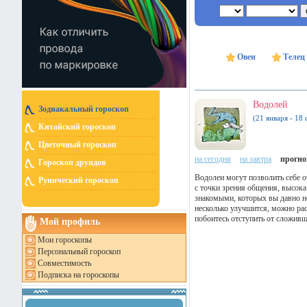
Овен
Телец
Водолей
Зодиакальный гороскоп
(21 января - 18 
Китайский гороскоп
Цветочный гороскоп
на сегодня
на завтра
прогноз
Гороскоп друидов
Водолеи могут позволить себе о
Рунический гороскоп
с точки зрения общения, высок
знакомыми, которых вы давно н
несколько улучшится, можно рас
побоитесь отступить от сложивш
Мой профиль
Мои гороскопы
Персональный гороскоп
Совместимость
Подписка на гороскопы