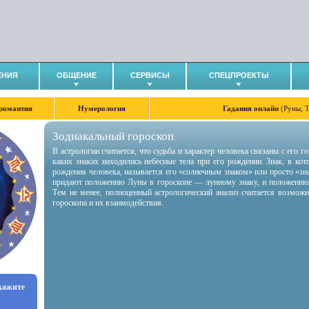
ЕНИЯ
ОБЩЕНИЕ
СЕРВИСЫ
СПЕЦПРОЕКТЫ
романтия
Нумерология
Гадания онлайн
(Руны, 
Зодиакальный гороскоп
В астрологии считается, что судьба и характер человека связаны с его 
каких знаках находились небесные тела при его рождении. Знак, в ко
рождения человека, называется его «солнечным знаком» или просто «зн
придают положению Луны в гороскопе — лунному знаку, и положению
Тем не менее, полноценный астрологический анализ считается возмож
гороскопа и их взаимодействия.
укажите