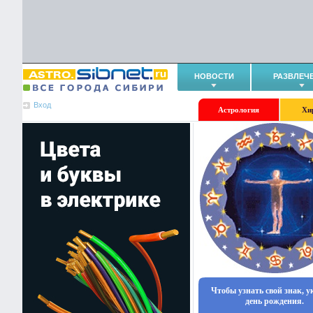
НОВОСТИ
РАЗВЛЕЧ
Вход
Астрология
Хи
Чтобы узнать свой знак, 
день рождения.