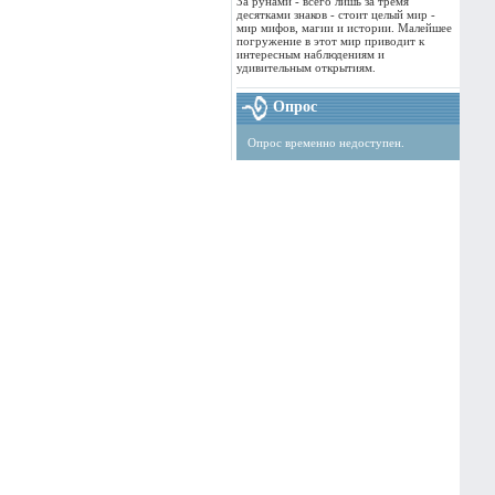
За рунами - всего лишь за тремя
десятками знаков - стоит целый мир -
мир мифов, магии и истории. Малейшее
погружение в этот мир приводит к
интересным наблюдениям и
удивительным открытиям.
Опрос
Опрос временно недоступен.