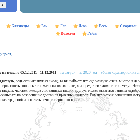
Близнецы
Рак
Лев
Дева
Весы
Скорпион
Водолей
Рыбы
февраля)
 на неделю 05.12.2011 - 11.12.2011
на август
на 2026 год
общая характеристика з
тдохнуть, ведь если оглянуться назад, то вы поймете что сделали уже очень многое и де
а вероятность конфликтов с малознакомыми людьми, представителями сферы услуг. Неж
е видели: человек, некогда считавшийся вашим другом, может оказаться тайным недоб
считывать на возвращение долга или приятный подарок. Романтические отношения могут
ихся традиций и испытать нечто совершенно новое.