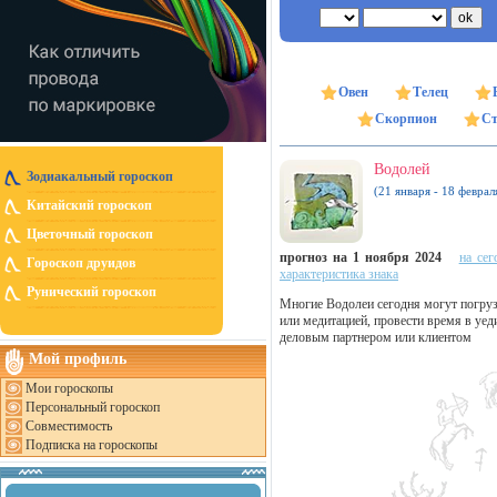
Овен
Телец
Скорпион
Ст
Водолей
Зодиакальный гороскоп
(21 января - 18 феврал
Китайский гороскоп
Цветочный гороскоп
прогноз на 1 ноября 2024
на сег
Гороскоп друидов
характеристика знака
Рунический гороскоп
Многие Водолеи сегодня могут погруз
или медитацией, провести время в уед
деловым партнером или клиентом
Мой профиль
Мои гороскопы
Персональный гороскоп
Совместимость
Подписка на гороскопы