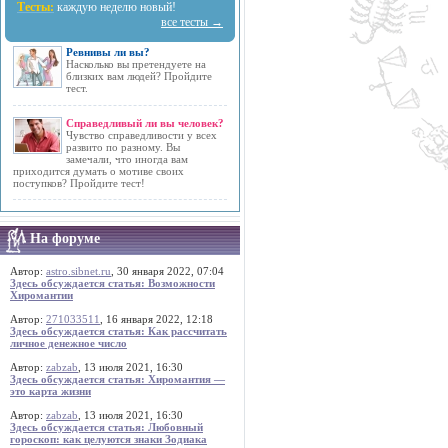
Тесты:
каждую неделю новый!
все тесты →
Ревнивы ли вы?
Насколько вы претендуете на
близких вам людей? Пройдите
тест.
Справедливый ли вы человек?
Чувство справедливости у всех
развито по разному. Вы
замечали, что иногда вам
приходится думать о мотиве своих
поступков? Пройдите тест!
На форуме
Автор:
astro.sibnet.ru
, 30 января 2022, 07:04
Здесь обсуждается статья: Возможности
Хиромантии
Автор:
271033511
, 16 января 2022, 12:18
Здесь обсуждается статья: Как рассчитать
личное денежное число
Автор:
zabzab
, 13 июля 2021, 16:30
Здесь обсуждается статья: Хиромантия —
это карта жизни
Автор:
zabzab
, 13 июля 2021, 16:30
Здесь обсуждается статья: Любовный
гороскоп: как целуются знаки Зодиака