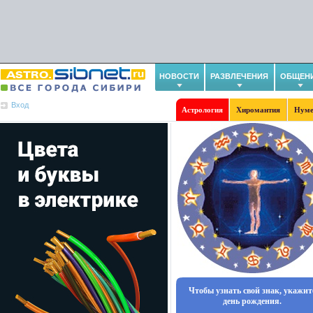
НОВОСТИ
РАЗВЛЕЧЕНИЯ
ОБЩЕН
Вход
Астрология
Хиромантия
Нуме
Чтобы узнать свой знак, укажит
день рождения.