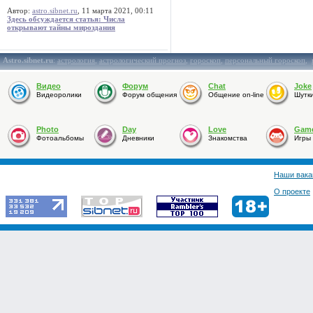
Автор:
astro.sibnet.ru
, 11 марта 2021, 00:11
Здесь обсуждается статья: Числа
открывают тайны мироздания
Astro.sibnet.ru
:
астрология
,
астрологический прогноз
,
гороскоп
,
персональный гороскоп
,
Видео
Форум
Chat
Joke
Видеоролики
Форум общения
Общение on-line
Шутк
Photo
Day
Love
Gam
Фотоальбомы
Дневники
Знакомства
Игры
Наши вака
О проекте