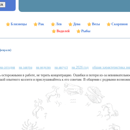
Близнецы
Рак
Лев
Дева
Весы
Скорпион
Водолей
Рыбы
февраля)
на сегодня
на завтра
на неделю
на август
на 2026 год
общая характеристика зн
 осторожными в работе, не терять концентрацию. Ошибки и потери из-за невнимательн
жкой опытного коллеги и прислушивайтесь к его советам. В общении с родными возможн