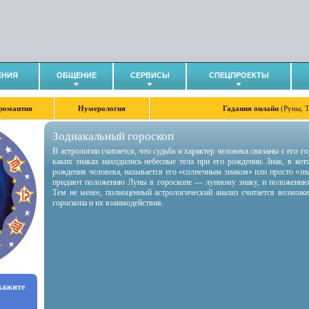
ЕНИЯ
ОБЩЕНИЕ
СЕРВИСЫ
СПЕЦПРОЕКТЫ
романтия
Нумерология
Гадания онлайн
(Руны, 
Зодиакальный гороскоп
В астрологии считается, что судьба и характер человека связаны с его 
каких знаках находились небесные тела при его рождении. Знак, в ко
рождения человека, называется его «солнечным знаком» или просто «зн
придают положению Луны в гороскопе — лунному знаку, и положению
Тем не менее, полноценный астрологический анализ считается возмож
гороскопа и их взаимодействия.
укажите