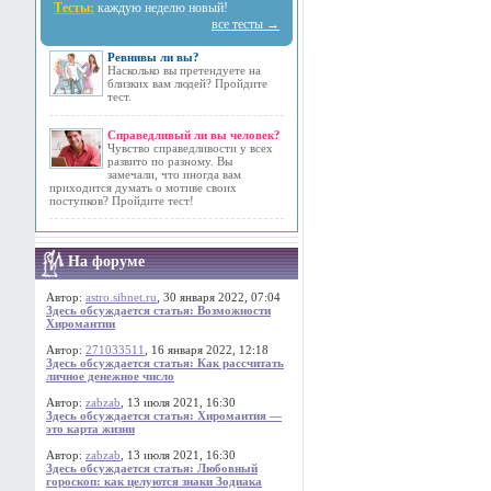
Тесты:
каждую неделю новый!
все тесты →
Ревнивы ли вы?
Насколько вы претендуете на
близких вам людей? Пройдите
тест.
Справедливый ли вы человек?
Чувство справедливости у всех
развито по разному. Вы
замечали, что иногда вам
приходится думать о мотиве своих
поступков? Пройдите тест!
На форуме
Автор:
astro.sibnet.ru
, 30 января 2022, 07:04
Здесь обсуждается статья: Возможности
Хиромантии
Автор:
271033511
, 16 января 2022, 12:18
Здесь обсуждается статья: Как рассчитать
личное денежное число
Автор:
zabzab
, 13 июля 2021, 16:30
Здесь обсуждается статья: Хиромантия —
это карта жизни
Автор:
zabzab
, 13 июля 2021, 16:30
Здесь обсуждается статья: Любовный
гороскоп: как целуются знаки Зодиака