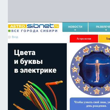
НОВОСТИ
РАЗВЛЕЧ
Вход
Астрология
Хи
Чтобы узнать свой знак, 
день рождения.