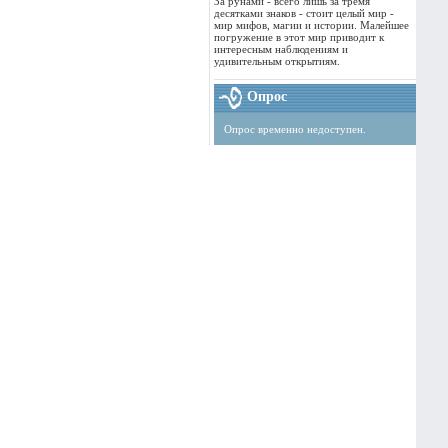
За рунами - всего лишь за тремя
десятками знаков - стоит целый мир -
мир мифов, магии и истории. Малейшее
погружение в этот мир приводит к
интересным наблюдениям и
удивительным открытиям.
Опрос
Опрос временно недоступен.