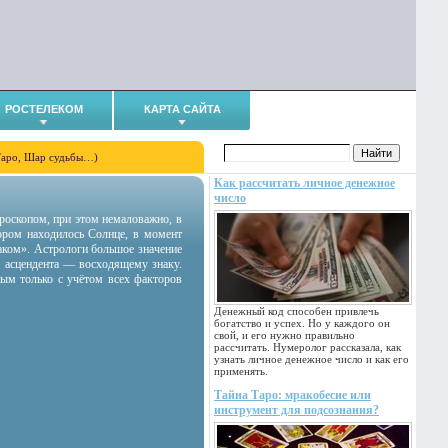
РОСТЕЛЕКОМ
КАРТА САЙТА
Таро, Шар судьбы…)
Как рассчитать личное денежное
число
гороскопом, при этом немаловажно, в
тором находилось Солнце, в момент
аком». Астрологи большое значение
 асцендента — восходящему знаку.
ным только с учётом всех факторов
Денежный код способен привлечь
богатство и успех. Но у каждого он
свой, и его нужно правильно
рассчитать. Нумеролог рассказала, как
узнать личное денежное число и как его
применять.
Тайна Таро: мракобесие или
инструмент для подсознания?