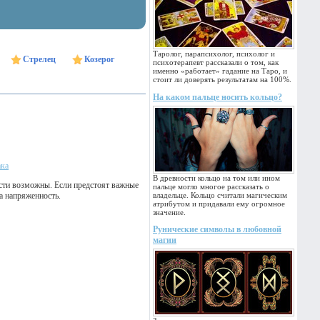
Таролог, парапсихолог, психолог и
Стрелец
Козерог
психотерапевт рассказали о том, как
именно «работает» гадание на Таро, и
стоит ли доверять результатам на 100%.
На каком пальце носить кольцо?
ака
В древности кольцо на том или ином
ости возможны. Если предстоят важные
пальце могло многое рассказать о
а напряженность.
владельце. Кольцо считали магическим
атрибутом и придавали ему огромное
значение.
Рунические символы в любовной
магии