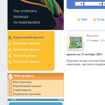
Овен
Телец
Водолей
Зодиакальный гороскоп
(21 января - 18 
Китайский гороскоп
Цветочный гороскоп
прогноз на 31 октября 2024
Гороскоп друидов
Водолеям звезды советуют быть
Рунический гороскоп
переговоры, заручитесь поддер
Мой профиль
Мои гороскопы
Персональный гороскоп
Совместимость
Подписка на гороскопы