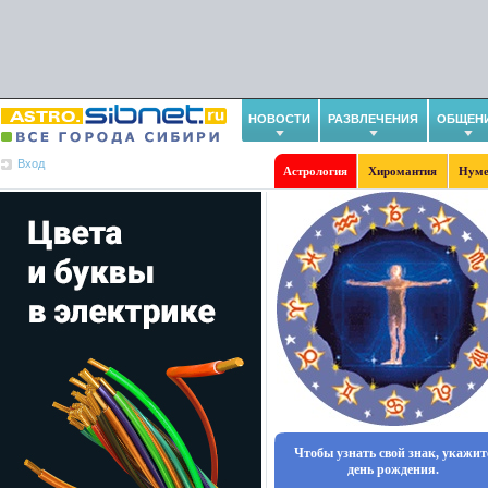
НОВОСТИ
РАЗВЛЕЧЕНИЯ
ОБЩЕН
Вход
Астрология
Хиромантия
Нуме
Чтобы узнать свой знак, укажит
день рождения.