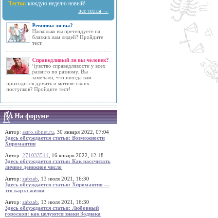
Тесты:
каждую неделю новый!
все тесты →
Ревнивы ли вы?
Насколько вы претендуете на
близких вам людей? Пройдите
тест.
Справедливый ли вы человек?
Чувство справедливости у всех
развито по разному. Вы
замечали, что иногда вам
приходится думать о мотиве своих
поступков? Пройдите тест!
На форуме
Автор:
astro.sibnet.ru
, 30 января 2022, 07:04
Здесь обсуждается статья: Возможности
Хиромантии
Автор:
271033511
, 16 января 2022, 12:18
Здесь обсуждается статья: Как рассчитать
личное денежное число
Автор:
zabzab
, 13 июля 2021, 16:30
Здесь обсуждается статья: Хиромантия —
это карта жизни
Автор:
zabzab
, 13 июля 2021, 16:30
Здесь обсуждается статья: Любовный
гороскоп: как целуются знаки Зодиака