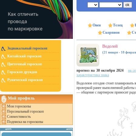
Овен
Телец
Скорпион
Ст
Водолей
Зодиакальный гороскоп
(21 января - 18 феврал
Китайский гороскоп
Цветочный гороскоп
прогноз на 30 октября 2024
на с
Гороскоп друидов
характеристика знака
Рунический гороскоп
Водолеям сегодня стоит планировать 
проверкой ранее выполненной работы 
— общение с партнером приносит радо
Мой профиль
Мои гороскопы
Персональный гороскоп
Совместимость
Подписка на гороскопы