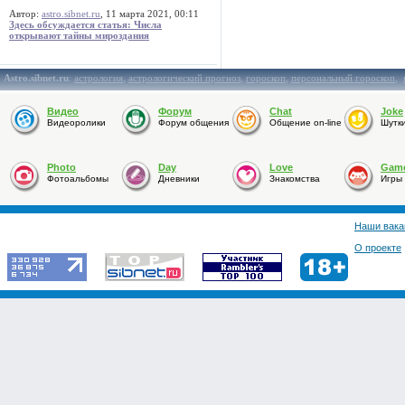
Автор:
astro.sibnet.ru
, 11 марта 2021, 00:11
Здесь обсуждается статья: Числа
открывают тайны мироздания
Astro.sibnet.ru
:
астрология
,
астрологический прогноз
,
гороскоп
,
персональный гороскоп
,
Видео
Форум
Chat
Joke
Видеоролики
Форум общения
Общение on-line
Шутк
Photo
Day
Love
Gam
Фотоальбомы
Дневники
Знакомства
Игры
Наши вака
О проекте