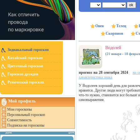
Овен
Телец
Скорпион
Ст
Водолей
Зодиакальный гороскоп
(21 января - 18 феврал
Китайский гороскоп
Цветочный гороскоп
прогноз на 28 сентября 2024
на с
Гороскоп друидов
характеристика знака
Рунический гороскоп
У Водолеев хороший день для развлече
нравится. Другие люди могут требоват
что-то нужно, становится все больше 
самовыражения.
Мой профиль
Мои гороскопы
Персональный гороскоп
Совместимость
Подписка на гороскопы