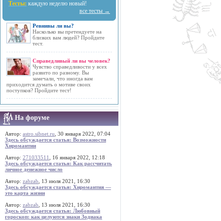
Тесты:
каждую неделю новый!
все тесты →
Ревнивы ли вы?
Насколько вы претендуете на
близких вам людей? Пройдите
тест.
Справедливый ли вы человек?
Чувство справедливости у всех
развито по разному. Вы
замечали, что иногда вам
приходится думать о мотиве своих
поступков? Пройдите тест!
На форуме
Автор:
astro.sibnet.ru
, 30 января 2022, 07:04
Здесь обсуждается статья: Возможности
Хиромантии
Автор:
271033511
, 16 января 2022, 12:18
Здесь обсуждается статья: Как рассчитать
личное денежное число
Автор:
zabzab
, 13 июля 2021, 16:30
Здесь обсуждается статья: Хиромантия —
это карта жизни
Автор:
zabzab
, 13 июля 2021, 16:30
Здесь обсуждается статья: Любовный
гороскоп: как целуются знаки Зодиака