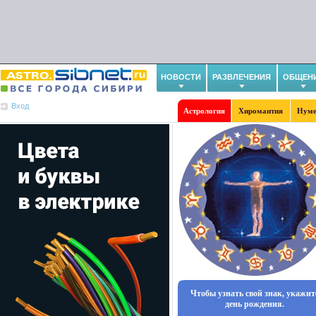
НОВОСТИ
РАЗВЛЕЧЕНИЯ
ОБЩЕН
Вход
Астрология
Хиромантия
Нуме
Чтобы узнать свой знак, укажит
день рождения.