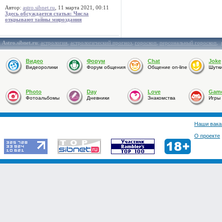
Автор:
astro.sibnet.ru
, 11 марта 2021, 00:11
Здесь обсуждается статья: Числа
открывают тайны мироздания
Astro.sibnet.ru
:
астрология
,
астрологический прогноз
,
гороскоп
,
персональный гороскоп
,
Видео
Форум
Chat
Joke
Видеоролики
Форум общения
Общение on-line
Шутк
Photo
Day
Love
Gam
Фотоальбомы
Дневники
Знакомства
Игры
Наши вака
О проекте