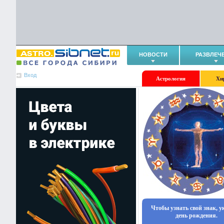
НОВОСТИ
РАЗВЛЕЧ
Вход
Астрология
Хи
Чтобы узнать свой знак, 
день рождения.