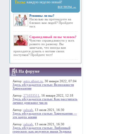
Тесты:
каждую неделю новый!
все тесты →
Ревнивы ли вы?
Насколько вы претендуете на
близких вам людей? Пройдите
тест.
Справедливый ли вы человек?
Чувство справедливости у всех
развито по разному. Вы
замечали, что иногда вам
приходится думать о мотиве своих
поступков? Пройдите тест!
На форуме
Автор:
astro.sibnet.ru
, 30 января 2022, 07:04
Здесь обсуждается статья: Возможности
Хиромантии
Автор:
271033511
, 16 января 2022, 12:18
Здесь обсуждается статья: Как рассчитать
личное денежное число
Автор:
zabzab
, 13 июля 2021, 16:30
Здесь обсуждается статья: Хиромантия —
это карта жизни
Автор:
zabzab
, 13 июля 2021, 16:30
Здесь обсуждается статья: Любовный
гороскоп: как целуются знаки Зодиака