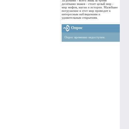
За рунами - всего лишь за тремя
десятками знаков - стоит целый мир -
мир мифов, магии и истории. Малейшее
погружение в этот мир приводит к
интересным наблюдениям и
удивительным открытиям.
Опрос
Опрос временно недоступен.