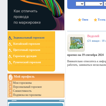
Овен
Телец
Водолей
Зодиакальный гороскоп
(21 января - 18 
Китайский гороскоп
Цветочный гороскоп
прогноз на 19 сентября 2024
Гороскоп друидов
Внимательно относитесь к инфо
Рунический гороскоп
работать, заниматься нескольки
Мой профиль
Мои гороскопы
Персональный гороскоп
Совместимость
Подписка на гороскопы