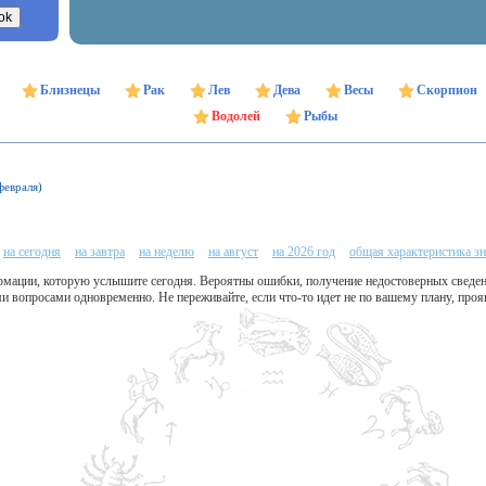
Близнецы
Рак
Лев
Дева
Весы
Скорпион
Водолей
Рыбы
февраля)
на сегодня
на завтра
на неделю
на август
на 2026 год
общая характеристика зн
рмации, которую услышите сегодня. Вероятны ошибки, получение недостоверных сведен
ми вопросами одновременно. Не переживайте, если что-то идет не по вашему плану, проя