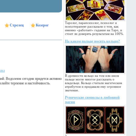
Таролог, парапсихолог, психолог и
Стрелец
Козерог
психотерапевт рассказали о том, как
именно «работает» гадание на Таро, и
стоит ли доверять результатам на 100%.
На каком пальце носить кольцо?
ака
В древности кольцо на том или ином
ий. Водолеям сегодня придется активно
пальце могло многое рассказать о
вляйте терпение и настойчивость.
владельце. Кольцо считали магическим
атрибутом и придавали ему огромное
значение.
Рунические символы в любовной
магии