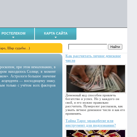
РОСТЕЛЕКОМ
КАРТА САЙТА
Таро, Шар судьбы…)
Как рассчитать личное денежное
число
гороскопом, при этом немаловажно, в
тором находилось Солнце, в момент
аком». Астрологи большое значение
 асцендента — восходящему знаку.
ным только с учётом всех факторов
Денежный код способен привлечь
богатство и успех. Но у каждого он
свой, и его нужно правильно
рассчитать. Нумеролог рассказала, как
узнать личное денежное число и как его
применять.
Тайна Таро: мракобесие или
инструмент для подсознания?