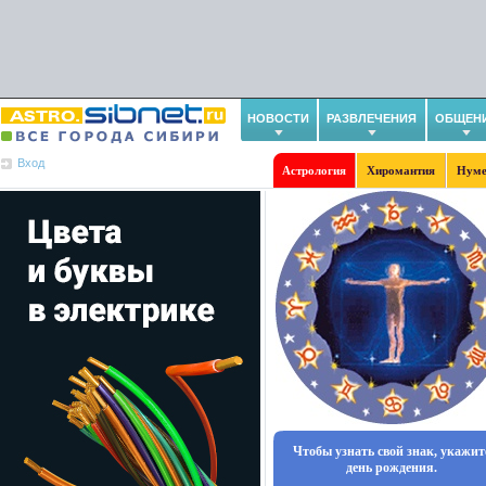
НОВОСТИ
РАЗВЛЕЧЕНИЯ
ОБЩЕН
Вход
Астрология
Хиромантия
Нуме
Чтобы узнать свой знак, укажит
день рождения.