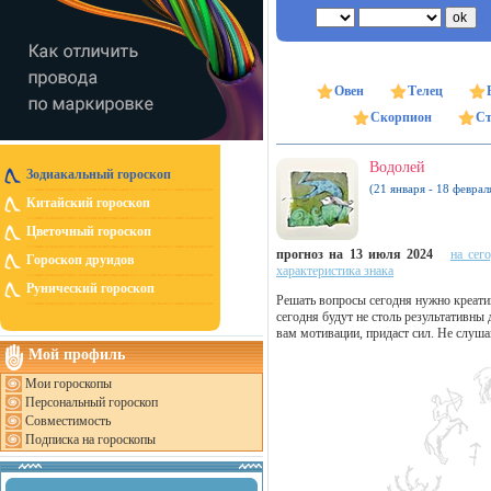
Овен
Телец
Скорпион
Ст
Водолей
Зодиакальный гороскоп
(21 января - 18 феврал
Китайский гороскоп
Цветочный гороскоп
прогноз на 13 июля 2024
на сег
Гороскоп друидов
характеристика знака
Рунический гороскоп
Решать вопросы сегодня нужно креати
сегодня будут не столь результативны
вам мотивации, придаст сил. Не слуш
Мой профиль
Мои гороскопы
Персональный гороскоп
Совместимость
Подписка на гороскопы