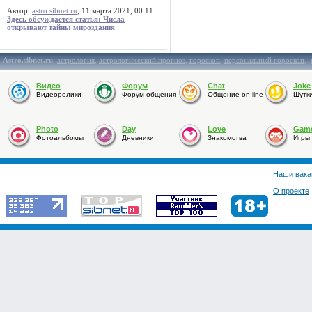
Автор:
astro.sibnet.ru
, 11 марта 2021, 00:11
Здесь обсуждается статья: Числа
открывают тайны мироздания
Astro.sibnet.ru
:
астрология
,
астрологический прогноз
,
гороскоп
,
персональный гороскоп
,
Видео
Форум
Chat
Joke
Видеоролики
Форум общения
Общение on-line
Шутк
Photo
Day
Love
Gam
Фотоальбомы
Дневники
Знакомства
Игры
Наши вака
О проекте