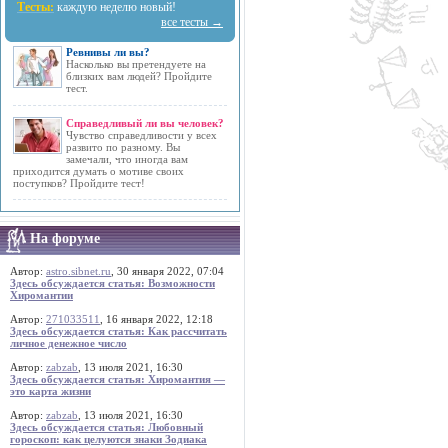
Тесты:
каждую неделю новый!
все тесты →
Ревнивы ли вы?
Насколько вы претендуете на
близких вам людей? Пройдите
тест.
Справедливый ли вы человек?
Чувство справедливости у всех
развито по разному. Вы
замечали, что иногда вам
приходится думать о мотиве своих
поступков? Пройдите тест!
На форуме
Автор:
astro.sibnet.ru
, 30 января 2022, 07:04
Здесь обсуждается статья: Возможности
Хиромантии
Автор:
271033511
, 16 января 2022, 12:18
Здесь обсуждается статья: Как рассчитать
личное денежное число
Автор:
zabzab
, 13 июля 2021, 16:30
Здесь обсуждается статья: Хиромантия —
это карта жизни
Автор:
zabzab
, 13 июля 2021, 16:30
Здесь обсуждается статья: Любовный
гороскоп: как целуются знаки Зодиака