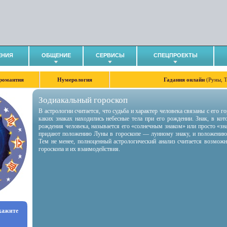
ЕНИЯ
ОБЩЕНИЕ
СЕРВИСЫ
СПЕЦПРОЕКТЫ
романтия
Нумерология
Гадания онлайн
(Руны, 
Зодиакальный гороскоп
В астрологии считается, что судьба и характер человека связаны с его 
каких знаках находились небесные тела при его рождении. Знак, в ко
рождения человека, называется его «солнечным знаком» или просто «зн
придают положению Луны в гороскопе — лунному знаку, и положению
Тем не менее, полноценный астрологический анализ считается возмож
гороскопа и их взаимодействия.
укажите