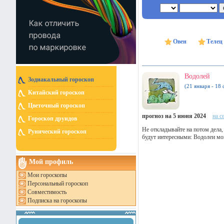
Овен
Телец
Водолей
Зодиакальный гороскоп
(21 января - 18 
Китайский гороскоп
Цветочный гороскоп
прогноз на 5 июня 2024
на с
Гороскоп друидов
Не откладывайте на потом дела, 
Рунический гороскоп
будут интересными: Водолеи мог
Мой профиль
Мои гороскопы
Персональный гороскоп
Совместимость
Подписка на гороскопы