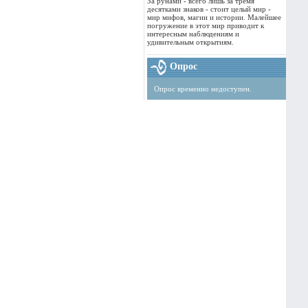
За рунами - всего лишь за тремя
десятками знаков - стоит целый мир -
мир мифов, магии и истории. Малейшее
погружение в этот мир приводит к
интересным наблюдениям и
удивительным открытиям.
Опрос
Опрос временно недоступен.