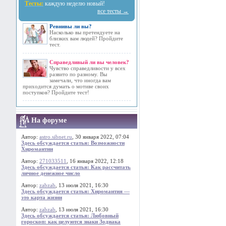
Тесты:
каждую неделю новый!
все тесты →
Ревнивы ли вы?
Насколько вы претендуете на
близких вам людей? Пройдите
тест.
Справедливый ли вы человек?
Чувство справедливости у всех
развито по разному. Вы
замечали, что иногда вам
приходится думать о мотиве своих
поступков? Пройдите тест!
На форуме
Автор:
astro.sibnet.ru
, 30 января 2022, 07:04
Здесь обсуждается статья: Возможности
Хиромантии
Автор:
271033511
, 16 января 2022, 12:18
Здесь обсуждается статья: Как рассчитать
личное денежное число
Автор:
zabzab
, 13 июля 2021, 16:30
Здесь обсуждается статья: Хиромантия —
это карта жизни
Автор:
zabzab
, 13 июля 2021, 16:30
Здесь обсуждается статья: Любовный
гороскоп: как целуются знаки Зодиака