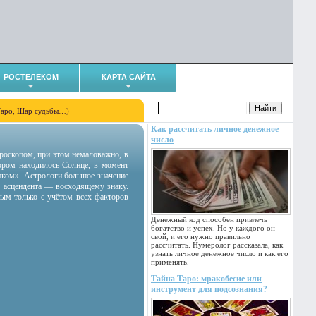
РОСТЕЛЕКОМ
КАРТА САЙТА
Таро, Шар судьбы…)
Как рассчитать личное денежное
число
гороскопом, при этом немаловажно, в
тором находилось Солнце, в момент
аком». Астрологи большое значение
 асцендента — восходящему знаку.
ным только с учётом всех факторов
Денежный код способен привлечь
богатство и успех. Но у каждого он
свой, и его нужно правильно
рассчитать. Нумеролог рассказала, как
узнать личное денежное число и как его
применять.
Тайна Таро: мракобесие или
инструмент для подсознания?