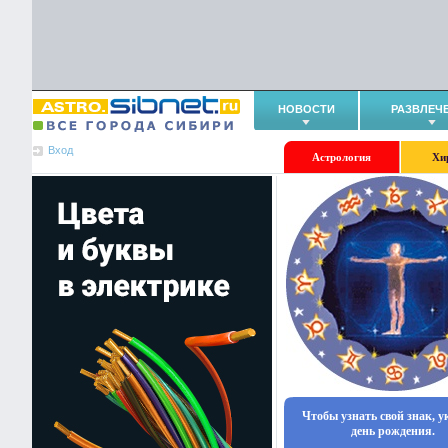
НОВОСТИ
РАЗВЛЕЧ
Вход
Астрология
Хи
Чтобы узнать свой знак, 
день рождения.