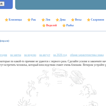
Близнецы
Рак
Лев
Дева
Весы
Скорпион
Водолей
Рыбы
февраля)
егодня
на завтра
на неделю
на август
на 2026 год
общая характеристика знака
которые по какой-то причине не удаются с первого раза. Сделайте усилие и закончите на
ут встретить человека, который впоследствии станет очень близким. Вечером устройте 