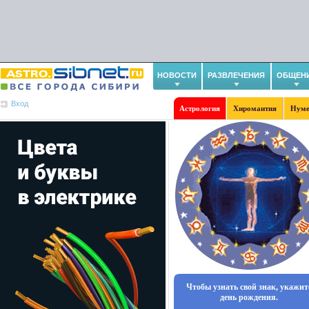
НОВОСТИ
РАЗВЛЕЧЕНИЯ
ОБЩЕН
Вход
Астрология
Хиромантия
Нуме
Чтобы узнать свой знак, укажит
день рождения.