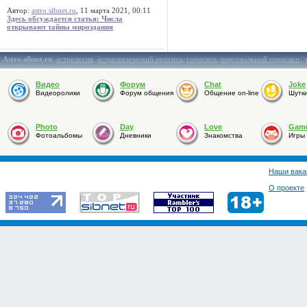
Автор:
astro.sibnet.ru
, 11 марта 2021, 00:11
Здесь обсуждается статья: Числа
открывают тайны мироздания
Astro.sibnet.ru
:
астрология
,
астрологический прогноз
,
гороскоп
,
персональный гороскоп
,
Видео
Форум
Chat
Joke
Видеоролики
Форум общения
Общение on-line
Шутк
Photo
Day
Love
Gam
Фотоальбомы
Дневники
Знакомства
Игры
Наши вака
О проекте