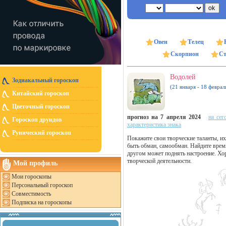
Овен
Телец
Скорпион
Ст
Водолей
Зодиакальный гороскоп
(21 января - 18 феврал
Китайский гороскоп
Цветочный гороскоп
прогноз на 7 апреля 2024
на сег
Гороскоп друидов
характеристика знака
Рунический гороскоп
Покажите свои творческие таланты, и
быть обман, самообман. Найдите врем
другом может поднять настроение. Хор
творческой деятельности.
Мой профиль
Мои гороскопы
Персональный гороскоп
Совместимость
Подписка на гороскопы