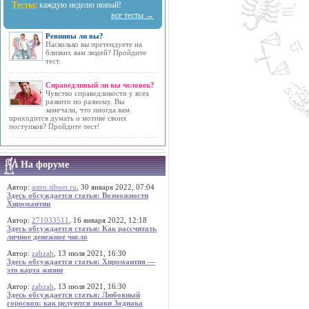
Тесты:
каждую неделю новый!
все тесты →
Ревнивы ли вы?
Насколько вы претендуете на
близких вам людей? Пройдите
тест.
Справедливый ли вы человек?
Чувство справедливости у всех
развито по разному. Вы
замечали, что иногда вам
приходится думать о мотиве своих
поступков? Пройдите тест!
На форуме
Автор:
astro.sibnet.ru
, 30 января 2022, 07:04
Здесь обсуждается статья: Возможности
Хиромантии
Автор:
271033511
, 16 января 2022, 12:18
Здесь обсуждается статья: Как рассчитать
личное денежное число
Автор:
zabzab
, 13 июля 2021, 16:30
Здесь обсуждается статья: Хиромантия —
это карта жизни
Автор:
zabzab
, 13 июля 2021, 16:30
Здесь обсуждается статья: Любовный
гороскоп: как целуются знаки Зодиака