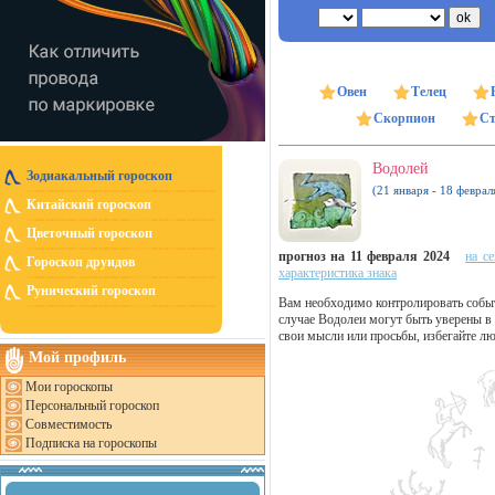
Овен
Телец
Скорпион
Ст
Водолей
Зодиакальный гороскоп
(21 января - 18 феврал
Китайский гороскоп
Цветочный гороскоп
прогноз на 11 февраля 2024
на с
Гороскоп друидов
характеристика знака
Рунический гороскоп
Вам необходимо контролировать событи
случае Водолеи могут быть уверены в 
свои мысли или просьбы, избегайте лю
Мой профиль
Мои гороскопы
Персональный гороскоп
Совместимость
Подписка на гороскопы