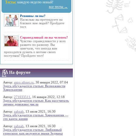
Тесты:
каждую неделю новый!
все тесты →
Ревнивы ли вы?
Насколько вы претендуете на
близких вам людей? Пройдите
тест.
Справедливый ли вы человек?
Чувство справедливости у всех
развито по разному. Вы
замечали, что иногда вам
приходится думать о мотиве своих
поступков? Пройдите тест!
На форуме
Автор:
astro.sibnet.ru
, 30 января 2022, 07:04
Здесь обсуждается статья: Возможности
Хиромантии
Автор:
271033511
, 16 января 2022, 12:18
Здесь обсуждается статья: Как рассчитать
личное денежное число
Автор:
zabzab
, 13 июля 2021, 16:30
Здесь обсуждается статья: Хиромантия —
это карта жизни
Автор:
zabzab
, 13 июля 2021, 16:30
Здесь обсуждается статья: Любовный
гороскоп: как целуются знаки Зодиака