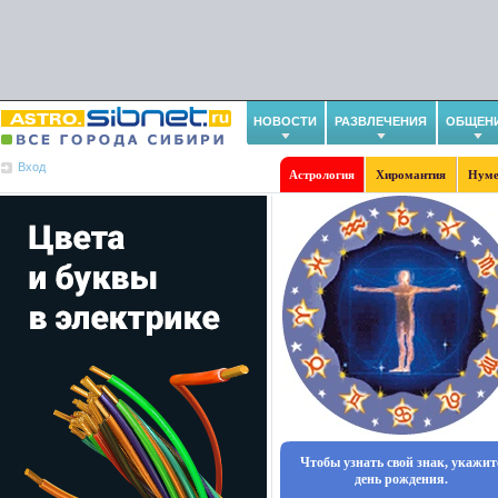
НОВОСТИ
РАЗВЛЕЧЕНИЯ
ОБЩЕН
Вход
Астрология
Хиромантия
Нуме
Чтобы узнать свой знак, укажит
день рождения.