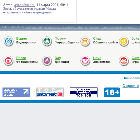
Автор:
astro.sibnet.ru
, 11 марта 2021, 00:11
Здесь обсуждается статья: Числа
открывают тайны мироздания
Astro.sibnet.ru
:
астрология
,
астрологический прогноз
,
гороскоп
,
персональный гороскоп
,
Видео
Форум
Chat
Joke
Видеоролики
Форум общения
Общение on-line
Шутк
Photo
Day
Love
Gam
Фотоальбомы
Дневники
Знакомства
Игры
Наши вака
О проекте