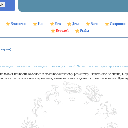
Близнецы
Рак
Лев
Дева
Весы
Скорпион
Водолей
Рыбы
февраля)
а сегодня
на завтра
на неделю
на август
на 2026 год
общая характеристика зна
ше может привести Водолеев к противоположному результату. Действуйте не спеша, в п
дня могу решиться ваши старые дела, какой-то проект сдвинется с мертвой точки. Присл