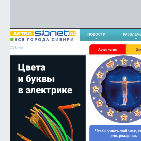
НОВОСТИ
РАЗВЛЕЧ
Вход
Астрология
Хи
Чтобы узнать свой знак, 
день рождения.