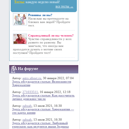
Тесты:
каждую неделю новый!
все тесты →
Ревнивы ли вы?
Насколько вы претендуете на
близких вам людей? Пройдите
тест.
Справедливый ли вы человек?
Чувство справедливости у всех
развито по разному. Вы
замечали, что иногда вам
приходится думать о мотиве своих
поступков? Пройдите тест!
На форуме
Автор:
astro.sibnet.ru
, 30 января 2022, 07:04
Здесь обсуждается статья: Возможности
Хиромантии
Автор:
271033511
, 16 января 2022, 12:18
Здесь обсуждается статья: Как рассчитать
личное денежное число
Автор:
zabzab
, 13 июля 2021, 16:30
Здесь обсуждается статья: Хиромантия —
это карта жизни
Автор:
zabzab
, 13 июля 2021, 16:30
Здесь обсуждается статья: Любовный
гороскоп: как целуются знаки Зодиака