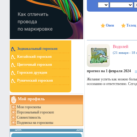
Овен
Телец
Водолей
Зодиакальный гороскоп
(21 января - 18 
Китайский гороскоп
Цветочный гороскоп
прогноз на 1 февраля 2024
н
Гороскоп друидов
Желание успеть как можно боль
Рунический гороскоп
осознанно и ответственно. Сего
Мой профиль
Мои гороскопы
Персональный гороскоп
Совместимость
Подписка на гороскопы