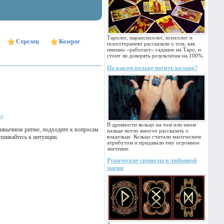
Таролог, парапсихолог, психолог и
Стрелец
Козерог
психотерапевт рассказали о том, как
именно «работает» гадание на Таро, и
стоит ли доверять результатам на 100%.
На каком пальце носить кольцо?
ка
В древности кольцо на том или ином
ривычном ритме, подходите к вопросам
пальце могло многое рассказать о
ушивайтесь к интуиции.
владельце. Кольцо считали магическим
атрибутом и придавали ему огромное
значение.
Рунические символы в любовной
магии