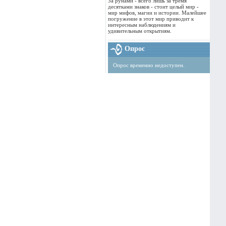
За рунами - всего лишь за тремя
десятками знаков - стоит целый мир -
мир мифов, магии и истории. Малейшее
погружение в этот мир приводит к
интересным наблюдениям и
удивительным открытиям.
Опрос
Опрос временно недоступен.