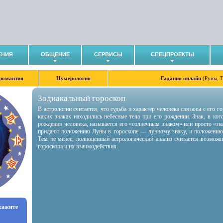
ЕНИЯ
ОБЩЕНИЕ
СЕРВИСЫ
СПЕЦПРОЕКТЫ
романтия
Нумерология
Гадания онлайн
(Руны, 
Зодиакальный гороскоп
В астрологии считается, что судьба и характер человека связаны с его 
каких знаках находились небесные тела при его рождении. Знак, в ко
рождения человека, называется его «солнечным знаком» или просто «зн
придают положению Луны в гороскопе — лунному знаку, и положению
Тем не менее, полноценный астрологический анализ считается возмож
гороскопа и их взаимодействия.
укажите