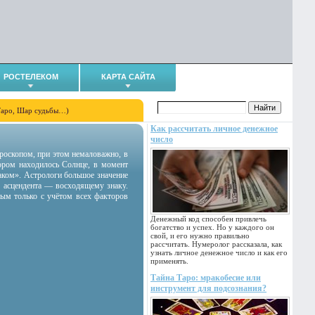
РОСТЕЛЕКОМ
КАРТА САЙТА
Таро, Шар судьбы…)
Как рассчитать личное денежное
число
гороскопом, при этом немаловажно, в
тором находилось Солнце, в момент
аком». Астрологи большое значение
 асцендента — восходящему знаку.
ным только с учётом всех факторов
Денежный код способен привлечь
богатство и успех. Но у каждого он
свой, и его нужно правильно
рассчитать. Нумеролог рассказала, как
узнать личное денежное число и как его
применять.
Тайна Таро: мракобесие или
инструмент для подсознания?