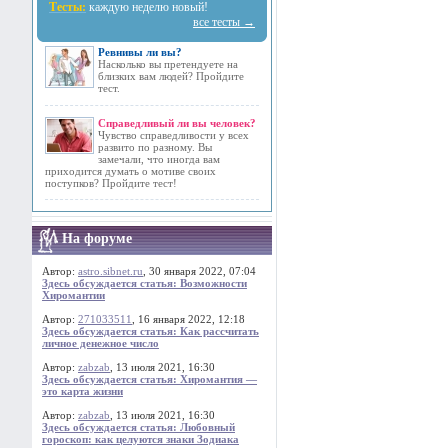
Тесты:
каждую неделю новый!
все тесты →
Ревнивы ли вы?
Насколько вы претендуете на
близких вам людей? Пройдите
тест.
Справедливый ли вы человек?
Чувство справедливости у всех
развито по разному. Вы
замечали, что иногда вам
приходится думать о мотиве своих
поступков? Пройдите тест!
На форуме
Автор:
astro.sibnet.ru
, 30 января 2022, 07:04
Здесь обсуждается статья: Возможности
Хиромантии
Автор:
271033511
, 16 января 2022, 12:18
Здесь обсуждается статья: Как рассчитать
личное денежное число
Автор:
zabzab
, 13 июля 2021, 16:30
Здесь обсуждается статья: Хиромантия —
это карта жизни
Автор:
zabzab
, 13 июля 2021, 16:30
Здесь обсуждается статья: Любовный
гороскоп: как целуются знаки Зодиака