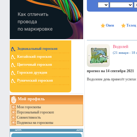
Овен
Телец
Водолей
Зодиакальный гороскоп
(21 января - 18 
Китайский гороскоп
Цветочный гороскоп
прогноз на 14 сентября 2021
Гороскоп друидов
Водолеям день принесёт успехи 
Рунический гороскоп
Мой профиль
Мои гороскопы
Персональный гороскоп
Совместимость
Подписка на гороскопы