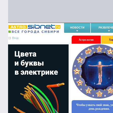
НОВОСТИ
РАЗВЛЕЧ
Вход
Астрология
Хи
Чтобы узнать свой знак, 
день рождения.