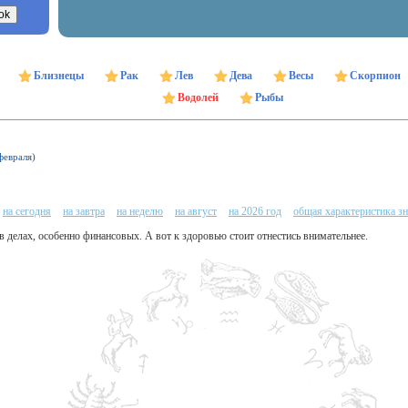
Близнецы
Рак
Лев
Дева
Весы
Скорпион
Водолей
Рыбы
февраля)
на сегодня
на завтра
на неделю
на август
на 2026 год
общая характеристика зн
в делах, особенно финансовых. А вот к здоровью стоит отнестись внимательнее.