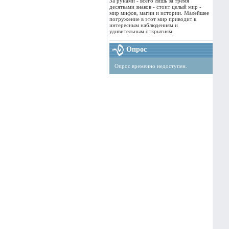
За рунами - всего лишь за тремя
десятками знаков - стоит целый мир -
мир мифов, магии и истории. Малейшее
погружение в этот мир приводит к
интересным наблюдениям и
удивительным открытиям.
Опрос
Опрос временно недоступен.