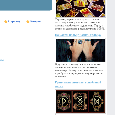
Таролог, парапсихолог, психолог и
Стрелец
Козерог
психотерапевт рассказали о том, как
именно «работает» гадание на Таро, и
стоит ли доверять результатам на 100%.
На каком пальце носить кольцо?
ака
В древности кольцо на том или ином
пальце могло многое рассказать о
владельце. Кольцо считали магическим
атрибутом и придавали ему огромное
значение.
Рунические символы в любовной
магии