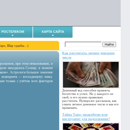
РОСТЕЛЕКОМ
КАРТА САЙТА
Таро, Шар судьбы…)
Как рассчитать личное денежное
число
гороскопом, при этом немаловажно, в
тором находилось Солнце, в момент
аком». Астрологи большое значение
 асцендента — восходящему знаку.
ным только с учётом всех факторов
Денежный код способен привлечь
богатство и успех. Но у каждого он
свой, и его нужно правильно
рассчитать. Нумеролог рассказала, как
узнать личное денежное число и как его
применять.
Тайна Таро: мракобесие или
инструмент для подсознания?