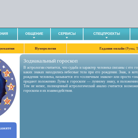
ЕНИЯ
ОБЩЕНИЕ
СЕРВИСЫ
СПЕЦПРОЕКТЫ
романтия
Нумерология
Гадания онлайн
(Руны, 
Зодиакальный гороскоп
В астрологии считается, что судьба и характер человека связаны с его 
каких знаках находились небесные тела при его рождении. Знак, в ко
рождения человека, называется его «солнечным знаком» или просто «зн
придают положению Луны в гороскопе — лунному знаку, и положению
Тем не менее, полноценный астрологический анализ считается возмож
гороскопа и их взаимодействия.
укажите