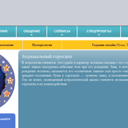
ЕНИЯ
ОБЩЕНИЕ
СЕРВИСЫ
СПЕЦПРОЕКТЫ
романтия
Нумерология
Гадания онлайн
(Руны, 
Зодиакальный гороскоп
В астрологии считается, что судьба и характер человека связаны с его 
каких знаках находились небесные тела при его рождении. Знак, в ко
рождения человека, называется его «солнечным знаком» или просто «зн
придают положению Луны в гороскопе — лунному знаку, и положению
Тем не менее, полноценный астрологический анализ считается возмож
гороскопа и их взаимодействия.
укажите