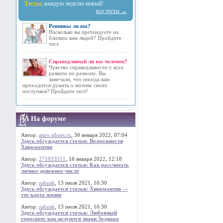
Тесты:
каждую неделю новый!
все тесты →
Ревнивы ли вы?
Насколько вы претендуете на
близких вам людей? Пройдите
тест.
Справедливый ли вы человек?
Чувство справедливости у всех
развито по разному. Вы
замечали, что иногда вам
приходится думать о мотиве своих
поступков? Пройдите тест!
На форуме
Автор:
astro.sibnet.ru
, 30 января 2022, 07:04
Здесь обсуждается статья: Возможности
Хиромантии
Автор:
271033511
, 16 января 2022, 12:18
Здесь обсуждается статья: Как рассчитать
личное денежное число
Автор:
zabzab
, 13 июля 2021, 16:30
Здесь обсуждается статья: Хиромантия —
это карта жизни
Автор:
zabzab
, 13 июля 2021, 16:30
Здесь обсуждается статья: Любовный
гороскоп: как целуются знаки Зодиака