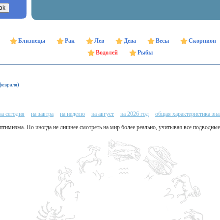
Близнецы
Рак
Лев
Дева
Весы
Скорпион
Водолей
Рыбы
февраля)
на сегодня
на завтра
на неделю
на август
на 2026 год
общая характеристика зна
птимизма. Но иногда не лишнее смотреть на мир более реально, учитывая все подводные