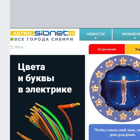
НОВОСТИ
РАЗВЛЕЧ
Вход
Астрология
Хи
Чтобы узнать свой знак, 
день рождения.