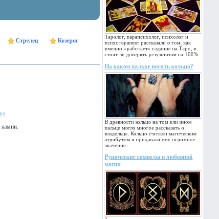
Таролог, парапсихолог, психолог и
Стрелец
Козерог
психотерапевт рассказали о том, как
именно «работает» гадание на Таро, и
стоит ли доверять результатам на 100%.
На каком пальце носить кольцо?
ка
В древности кольцо на том или ином
 камни.
пальце могло многое рассказать о
владельце. Кольцо считали магическим
атрибутом и придавали ему огромное
значение.
Рунические символы в любовной
магии