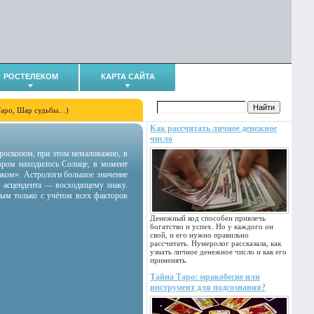
РОСТЕЛЕКОМ
КАРТА САЙТА
Таро, Шар судьбы…)
Как рассчитать личное денежное
число
гороскопом, при этом немаловажно, в
тором находилось Солнце, в момент
аком». Астрологи большое значение
 асцендента — восходящему знаку.
ным только с учётом всех факторов
Денежный код способен привлечь
богатство и успех. Но у каждого он
свой, и его нужно правильно
рассчитать. Нумеролог рассказала, как
узнать личное денежное число и как его
применять.
Тайна Таро: мракобесие или
инструмент для подсознания?