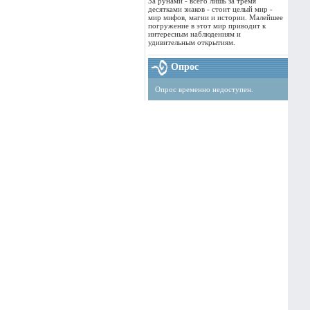
За рунами - всего лишь за тремя
десятками знаков - стоит целый мир -
мир мифов, магии и истории. Малейшее
погружение в этот мир приводит к
интересным наблюдениям и
удивительным открытиям.
Опрос
Опрос временно недоступен.