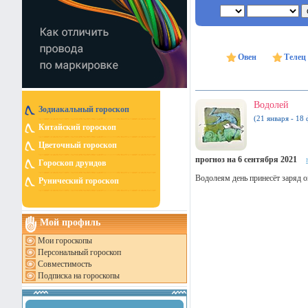
Овен
Телец
Водолей
Зодиакальный гороскоп
(21 января - 18 
Китайский гороскоп
Цветочный гороскоп
прогноз на 6 сентября 2021
Гороскоп друидов
Водолеям день принесёт заряд о
Рунический гороскоп
Мой профиль
Мои гороскопы
Персональный гороскоп
Совместимость
Подписка на гороскопы