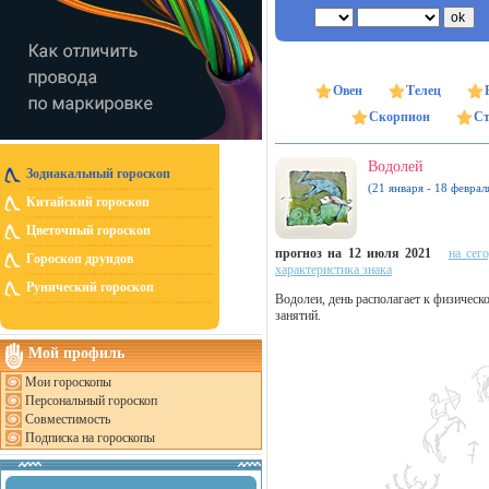
Овен
Телец
Скорпион
Ст
Водолей
Зодиакальный гороскоп
(21 января - 18 феврал
Китайский гороскоп
Цветочный гороскоп
прогноз на 12 июля 2021
на сег
Гороскоп друидов
характеристика знака
Рунический гороскоп
Водолеи, день располагает к физическ
занятий.
Мой профиль
Мои гороскопы
Персональный гороскоп
Совместимость
Подписка на гороскопы