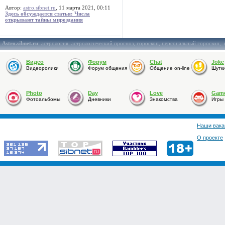
Автор:
astro.sibnet.ru
, 11 марта 2021, 00:11
Здесь обсуждается статья: Числа
открывают тайны мироздания
Astro.sibnet.ru
:
астрология
,
астрологический прогноз
,
гороскоп
,
персональный гороскоп
,
Видео
Форум
Chat
Joke
Видеоролики
Форум общения
Общение on-line
Шутк
Photo
Day
Love
Gam
Фотоальбомы
Дневники
Знакомства
Игры
Наши вака
О проекте