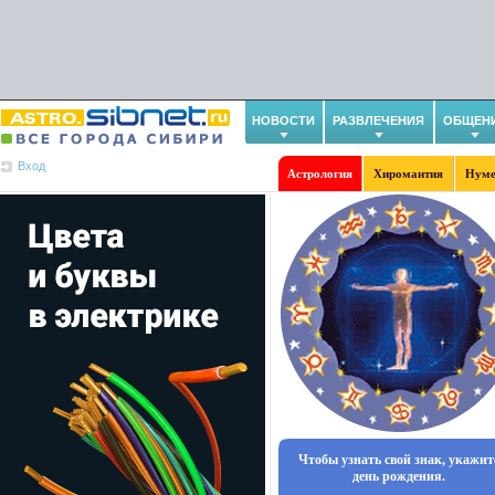
НОВОСТИ
РАЗВЛЕЧЕНИЯ
ОБЩЕН
Вход
Астрология
Хиромантия
Нуме
Чтобы узнать свой знак, укажит
день рождения.