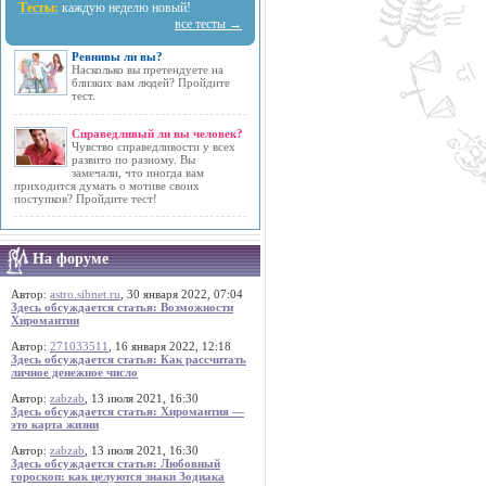
Тесты:
каждую неделю новый!
все тесты →
Ревнивы ли вы?
Насколько вы претендуете на
близких вам людей? Пройдите
тест.
Справедливый ли вы человек?
Чувство справедливости у всех
развито по разному. Вы
замечали, что иногда вам
приходится думать о мотиве своих
поступков? Пройдите тест!
На форуме
Автор:
astro.sibnet.ru
, 30 января 2022, 07:04
Здесь обсуждается статья: Возможности
Хиромантии
Автор:
271033511
, 16 января 2022, 12:18
Здесь обсуждается статья: Как рассчитать
личное денежное число
Автор:
zabzab
, 13 июля 2021, 16:30
Здесь обсуждается статья: Хиромантия —
это карта жизни
Автор:
zabzab
, 13 июля 2021, 16:30
Здесь обсуждается статья: Любовный
гороскоп: как целуются знаки Зодиака