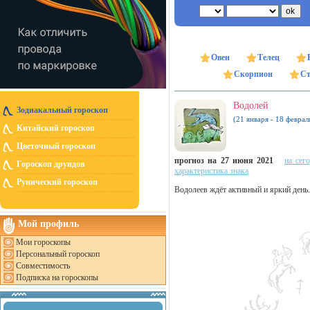
Овен
Телец
Скорпион
Ст
Водолей
Зодиакальный гороскоп
(21 января - 18 феврал
Китайский гороскоп
Цветочный гороскоп
прогноз на 27 июня 2021
на сег
Гороскоп друидов
характеристика знака
Рунический гороскоп
Водолеев ждёт активный и яркий день.
Мой профиль
Мои гороскопы
Персональный гороскоп
Совместимость
Подписка на гороскопы