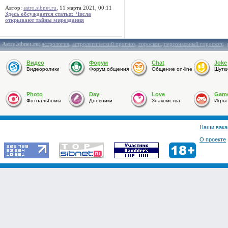
Автор:
astro.sibnet.ru
, 11 марта 2021, 00:11
Здесь обсуждается статья: Числа
открывают тайны мироздания
Astro.sibnet.ru
:
астрология
,
астрологический прогноз
,
гороскоп
,
персональный гороскоп
,
Видео
Форум
Chat
Joke
Видеоролики
Форум общения
Общение on-line
Шутк
Photo
Day
Love
Gam
Фотоальбомы
Дневники
Знакомства
Игры
Наши вака
О проекте