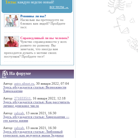
Тесты:
каждую неделю новый!
все тесты →
Ревнивы ли вы?
Насколько вы претендуете на
близких вам людей? Пройдите
тест.
Справедливый ли вы человек?
Чувство справедливости у всех
развито по разному. Вы
замечали, что иногда вам
приходится думать о мотиве своих
поступков? Пройдите тест!
На форуме
Автор:
astro.sibnet.ru
, 30 января 2022, 07:04
Здесь обсуждается статья: Возможности
Хиромантии
Автор:
271033511
, 16 января 2022, 12:18
Здесь обсуждается статья: Как рассчитать
личное денежное число
Автор:
zabzab
, 13 июля 2021, 16:30
Здесь обсуждается статья: Хиромантия —
это карта жизни
Автор:
zabzab
, 13 июля 2021, 16:30
Здесь обсуждается статья: Любовный
гороскоп: как целуются знаки Зодиака