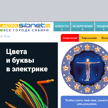
НОВОСТИ
РАЗВЛЕЧЕНИЯ
ОБЩЕН
Вход
Астрология
Хиромантия
Нуме
Чтобы узнать свой знак, укажит
день рождения.