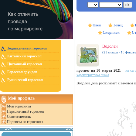
Овен
Телец
Скорпион
Ст
Водолей
Зодиакальный гороскоп
(21 января - 18 феврал
Китайский гороскоп
Цветочный гороскоп
прогноз на 30 марта 2021
на сег
Гороскоп друидов
характеристика знака
Рунический гороскоп
Водолеи, день располагает к важным ш
Мой профиль
Мои гороскопы
Персональный гороскоп
Совместимость
Подписка на гороскопы