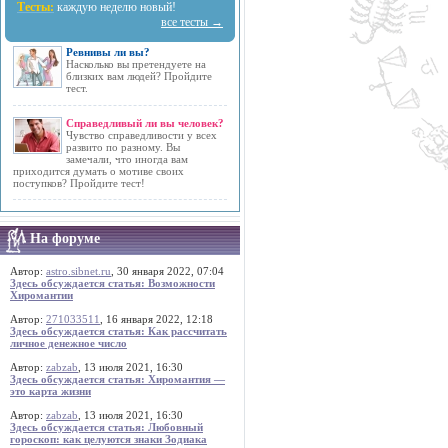
Тесты:
каждую неделю новый!
все тесты →
Ревнивы ли вы?
Насколько вы претендуете на
близких вам людей? Пройдите
тест.
Справедливый ли вы человек?
Чувство справедливости у всех
развито по разному. Вы
замечали, что иногда вам
приходится думать о мотиве своих
поступков? Пройдите тест!
На форуме
Автор:
astro.sibnet.ru
, 30 января 2022, 07:04
Здесь обсуждается статья: Возможности
Хиромантии
Автор:
271033511
, 16 января 2022, 12:18
Здесь обсуждается статья: Как рассчитать
личное денежное число
Автор:
zabzab
, 13 июля 2021, 16:30
Здесь обсуждается статья: Хиромантия —
это карта жизни
Автор:
zabzab
, 13 июля 2021, 16:30
Здесь обсуждается статья: Любовный
гороскоп: как целуются знаки Зодиака