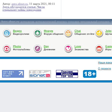
Автор:
astro.sibnet.ru
, 11 марта 2021, 00:11
Здесь обсуждается статья: Числа
открывают тайны мироздания
Astro.sibnet.ru
:
астрология
,
астрологический прогноз
,
гороскоп
,
персональный гороскоп
,
Видео
Форум
Chat
Joke
Видеоролики
Форум общения
Общение on-line
Шутк
Photo
Day
Love
Gam
Фотоальбомы
Дневники
Знакомства
Игры
Наши вака
О проекте