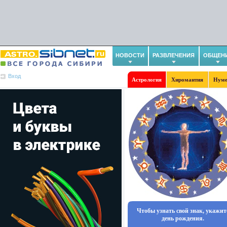
НОВОСТИ
РАЗВЛЕЧЕНИЯ
ОБЩЕН
Вход
Астрология
Хиромантия
Нуме
Чтобы узнать свой знак, укажит
день рождения.