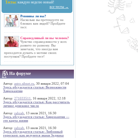
Тесты:
каждую неделю новый!
все тесты →
Ревнивы ли вы?
Насколько вы претендуете на
близких вам людей? Пройдите
тест.
Справедливый ли вы человек?
Чувство справедливости у всех
развито по разному. Вы
замечали, что иногда вам
приходится думать о мотиве своих
поступков? Пройдите тест!
На форуме
Автор:
astro.sibnet.ru
, 30 января 2022, 07:04
Здесь обсуждается статья: Возможности
Хиромантии
Автор:
271033511
, 16 января 2022, 12:18
Здесь обсуждается статья: Как рассчитать
личное денежное число
Автор:
zabzab
, 13 июля 2021, 16:30
Здесь обсуждается статья: Хиромантия —
это карта жизни
Автор:
zabzab
, 13 июля 2021, 16:30
Здесь обсуждается статья: Любовный
гороскоп: как целуются знаки Зодиака