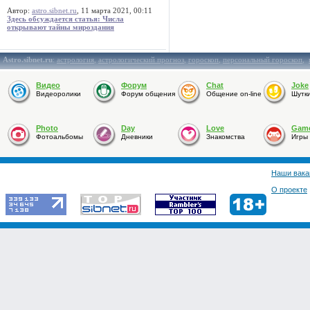
Автор:
astro.sibnet.ru
, 11 марта 2021, 00:11
Здесь обсуждается статья: Числа
открывают тайны мироздания
Astro.sibnet.ru
:
астрология
,
астрологический прогноз
,
гороскоп
,
персональный гороскоп
,
Видео
Форум
Chat
Joke
Видеоролики
Форум общения
Общение on-line
Шутк
Photo
Day
Love
Gam
Фотоальбомы
Дневники
Знакомства
Игры
Наши вака
О проекте