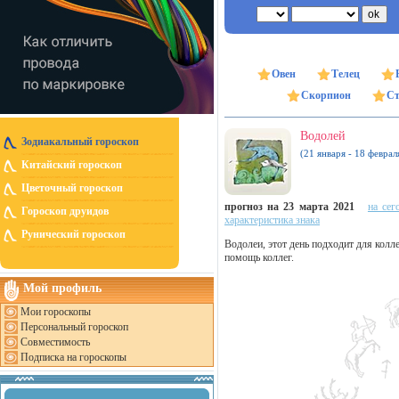
Овен
Телец
Скорпион
Ст
Водолей
Зодиакальный гороскоп
(21 января - 18 феврал
Китайский гороскоп
Цветочный гороскоп
прогноз на 23 марта 2021
на сег
Гороскоп друидов
характеристика знака
Рунический гороскоп
Водолеи, этот день подходит для колл
помощь коллег.
Мой профиль
Мои гороскопы
Персональный гороскоп
Совместимость
Подписка на гороскопы