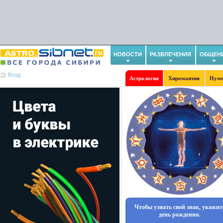
НОВОСТИ
РАЗВЛЕЧЕНИЯ
ОБЩЕН
Вход
Астрология
Хиромантия
Нуме
Чтобы узнать свой знак, укажит
день рождения.