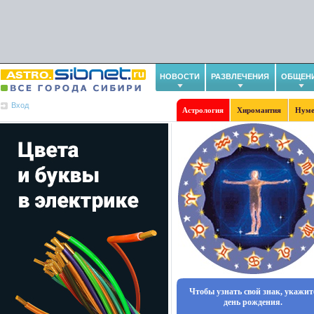
НОВОСТИ
РАЗВЛЕЧЕНИЯ
ОБЩЕН
Вход
Астрология
Хиромантия
Нуме
Чтобы узнать свой знак, укажит
день рождения.