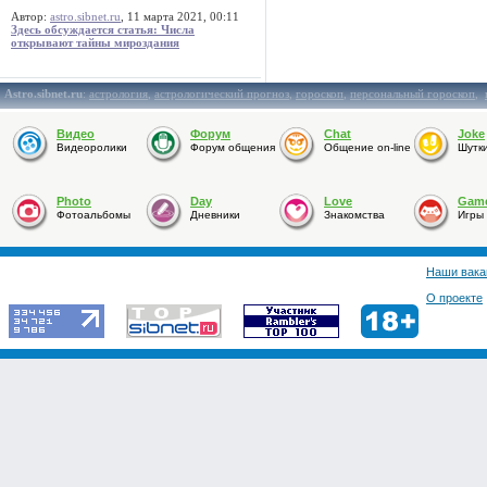
Автор:
astro.sibnet.ru
, 11 марта 2021, 00:11
Здесь обсуждается статья: Числа
открывают тайны мироздания
Astro.sibnet.ru
:
астрология
,
астрологический прогноз
,
гороскоп
,
персональный гороскоп
,
Видео
Форум
Chat
Joke
Видеоролики
Форум общения
Общение on-line
Шутк
Photo
Day
Love
Gam
Фотоальбомы
Дневники
Знакомства
Игры
Наши вака
О проекте