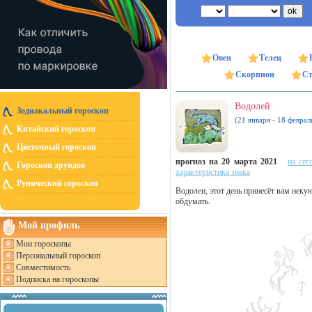
Овен
Телец
Скорпион
Ст
Водолей
Зодиакальный гороскоп
(21 января - 18 феврал
Китайский гороскоп
Цветочный гороскоп
прогноз на 20 марта 2021
на сег
Гороскоп друидов
характеристика знака
Рунический гороскоп
Водолеи, этот день принесёт вам неку
обдумать.
Мой профиль
Мои гороскопы
Персональный гороскоп
Совместимость
Подписка на гороскопы