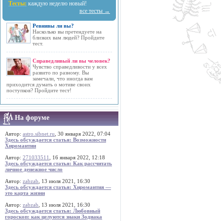
Тесты:
каждую неделю новый!
все тесты →
Ревнивы ли вы?
Насколько вы претендуете на
близких вам людей? Пройдите
тест.
Справедливый ли вы человек?
Чувство справедливости у всех
развито по разному. Вы
замечали, что иногда вам
приходится думать о мотиве своих
поступков? Пройдите тест!
На форуме
Автор:
astro.sibnet.ru
, 30 января 2022, 07:04
Здесь обсуждается статья: Возможности
Хиромантии
Автор:
271033511
, 16 января 2022, 12:18
Здесь обсуждается статья: Как рассчитать
личное денежное число
Автор:
zabzab
, 13 июля 2021, 16:30
Здесь обсуждается статья: Хиромантия —
это карта жизни
Автор:
zabzab
, 13 июля 2021, 16:30
Здесь обсуждается статья: Любовный
гороскоп: как целуются знаки Зодиака