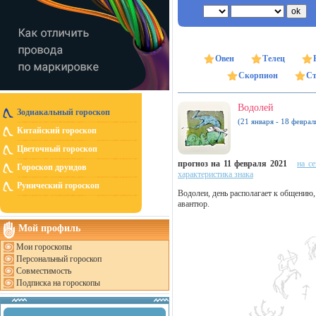
Овен
Телец
Скорпион
Ст
Водолей
Зодиакальный гороскоп
(21 января - 18 феврал
Китайский гороскоп
Цветочный гороскоп
прогноз на 11 февраля 2021
на с
Гороскоп друидов
характеристика знака
Рунический гороскоп
Водолеи, день располагает к общению,
авантюр.
Мой профиль
Мои гороскопы
Персональный гороскоп
Совместимость
Подписка на гороскопы