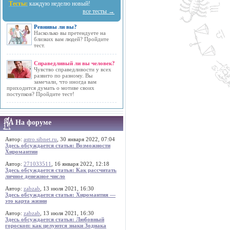
Тесты:
каждую неделю новый!
все тесты →
Ревнивы ли вы?
Насколько вы претендуете на
близких вам людей? Пройдите
тест.
Справедливый ли вы человек?
Чувство справедливости у всех
развито по разному. Вы
замечали, что иногда вам
приходится думать о мотиве своих
поступков? Пройдите тест!
На форуме
Автор:
astro.sibnet.ru
, 30 января 2022, 07:04
Здесь обсуждается статья: Возможности
Хиромантии
Автор:
271033511
, 16 января 2022, 12:18
Здесь обсуждается статья: Как рассчитать
личное денежное число
Автор:
zabzab
, 13 июля 2021, 16:30
Здесь обсуждается статья: Хиромантия —
это карта жизни
Автор:
zabzab
, 13 июля 2021, 16:30
Здесь обсуждается статья: Любовный
гороскоп: как целуются знаки Зодиака