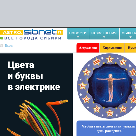
НОВОСТИ
РАЗВЛЕЧЕНИЯ
ОБЩЕН
Вход
Астрология
Хиромантия
Нуме
Чтобы узнать свой знак, укажит
день рождения.