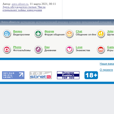
Автор:
astro.sibnet.ru
, 11 марта 2021, 00:11
Здесь обсуждается статья: Числа
открывают тайны мироздания
Astro.sibnet.ru
:
астрология
,
астрологический прогноз
,
гороскоп
,
персональный гороскоп
,
Видео
Форум
Chat
Joke
Видеоролики
Форум общения
Общение on-line
Шутк
Photo
Day
Love
Gam
Фотоальбомы
Дневники
Знакомства
Игры
Наши вака
О проекте