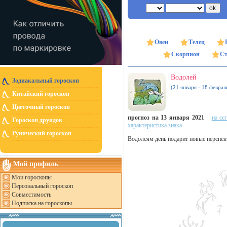
Овен
Телец
Скорпион
Ст
Водолей
Зодиакальный гороскоп
(21 января - 18 феврал
Китайский гороскоп
Цветочный гороскоп
прогноз на 13 января 2021
на се
Гороскоп друидов
характеристика знака
Рунический гороскоп
Водолеям день подарит новые перспек
Мой профиль
Мои гороскопы
Персональный гороскоп
Совместимость
Подписка на гороскопы