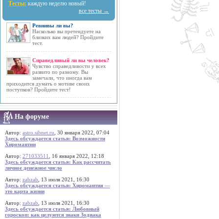
Тесты:
каждую неделю новый!
все тесты →
Ревнивы ли вы?
Насколько вы претендуете на
близких вам людей? Пройдите
тест.
Справедливый ли вы человек?
Чувство справедливости у всех
развито по разному. Вы
замечали, что иногда вам
приходится думать о мотиве своих
поступков? Пройдите тест!
На форуме
Автор:
astro.sibnet.ru
, 30 января 2022, 07:04
Здесь обсуждается статья: Возможности
Хиромантии
Автор:
271033511
, 16 января 2022, 12:18
Здесь обсуждается статья: Как рассчитать
личное денежное число
Автор:
zabzab
, 13 июля 2021, 16:30
Здесь обсуждается статья: Хиромантия —
это карта жизни
Автор:
zabzab
, 13 июля 2021, 16:30
Здесь обсуждается статья: Любовный
гороскоп: как целуются знаки Зодиака