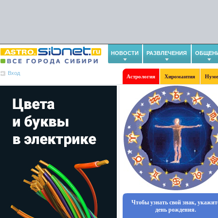
НОВОСТИ
РАЗВЛЕЧЕНИЯ
ОБЩЕН
Вход
Астрология
Хиромантия
Нуме
Чтобы узнать свой знак, укажит
день рождения.