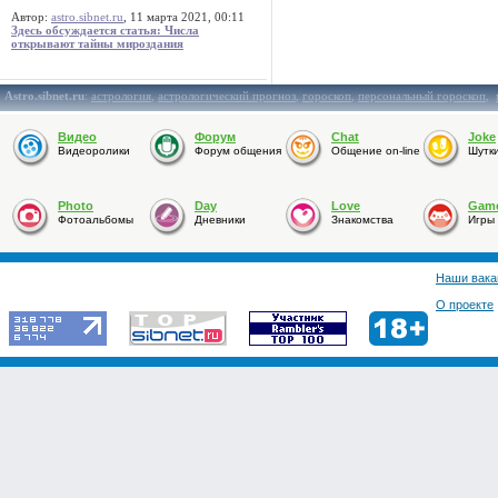
Автор:
astro.sibnet.ru
, 11 марта 2021, 00:11
Здесь обсуждается статья: Числа
открывают тайны мироздания
Astro.sibnet.ru
:
астрология
,
астрологический прогноз
,
гороскоп
,
персональный гороскоп
,
Видео
Форум
Chat
Joke
Видеоролики
Форум общения
Общение on-line
Шутк
Photo
Day
Love
Gam
Фотоальбомы
Дневники
Знакомства
Игры
Наши вака
О проекте