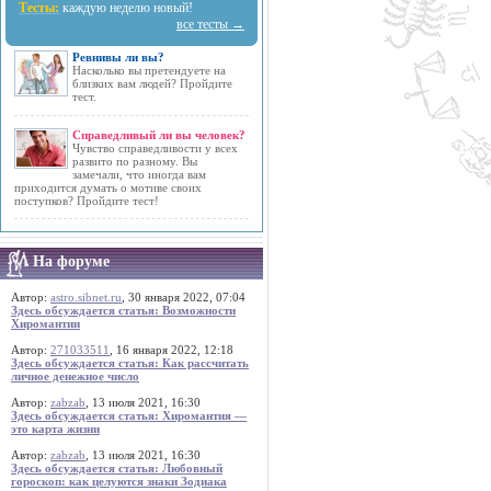
Тесты:
каждую неделю новый!
все тесты →
Ревнивы ли вы?
Насколько вы претендуете на
близких вам людей? Пройдите
тест.
Справедливый ли вы человек?
Чувство справедливости у всех
развито по разному. Вы
замечали, что иногда вам
приходится думать о мотиве своих
поступков? Пройдите тест!
На форуме
Автор:
astro.sibnet.ru
, 30 января 2022, 07:04
Здесь обсуждается статья: Возможности
Хиромантии
Автор:
271033511
, 16 января 2022, 12:18
Здесь обсуждается статья: Как рассчитать
личное денежное число
Автор:
zabzab
, 13 июля 2021, 16:30
Здесь обсуждается статья: Хиромантия —
это карта жизни
Автор:
zabzab
, 13 июля 2021, 16:30
Здесь обсуждается статья: Любовный
гороскоп: как целуются знаки Зодиака