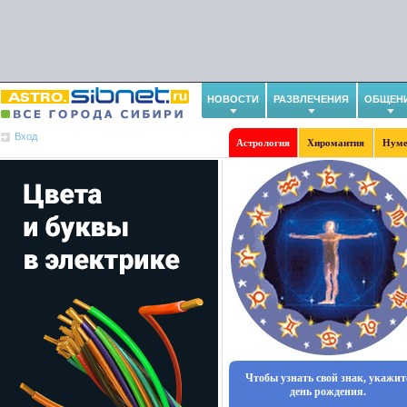
НОВОСТИ
РАЗВЛЕЧЕНИЯ
ОБЩЕН
Вход
Астрология
Хиромантия
Нуме
Чтобы узнать свой знак, укажит
день рождения.