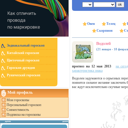
Овен
Телец
Скорпион
Ст
Водолей
Зодиакальный гороскоп
(21 января - 18 феврал
Китайский гороскоп
Цветочный гороскоп
прогноз на 12 мая 2013
на сего
Гороскоп друидов
характеристика знака
Рунический гороскоп
Водолеи задумаются о серьезных перем
появится сильное желание заключить б
вас ждут исключительно скучные меро
Мой профиль
Мои гороскопы
Персональный гороскоп
Совместимость
Подписка на гороскопы