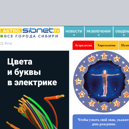
НОВОСТИ
РАЗВЛЕЧЕНИЯ
ОБЩЕН
Вход
Астрология
Хиромантия
Нуме
Чтобы узнать свой знак, укажит
день рождения.