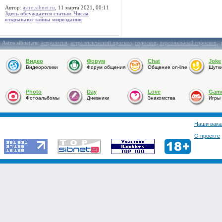
Автор:
astro.sibnet.ru
, 11 марта 2021, 00:11
Здесь обсуждается статья: Числа
открывают тайны мироздания
Astro.sibnet.ru
:
астрология
,
астрологический прогноз
,
гороскоп
,
персональный гороскоп
,
Видео
Форум
Chat
Joke
Видеоролики
Форум общения
Общение on-line
Шутк
Photo
Day
Love
Gam
Фотоальбомы
Дневники
Знакомства
Игры
Наши вака
О проекте