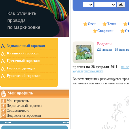
Овен
Телец
Скорпион
Ст
Водолей
Зодиакальный гороскоп
(21 января - 18 феврал
Китайский гороскоп
Цветочный гороскоп
прогноз на 28 февраля 2011
на с
Гороскоп друидов
характеристика знака
Рунический гороскоп
Во всех ситуациях рекомендуется прояв
выражать свои мысли и намерения ясно
Мой профиль
Мои гороскопы
Персональный гороскоп
Совместимость
Подписка на гороскопы