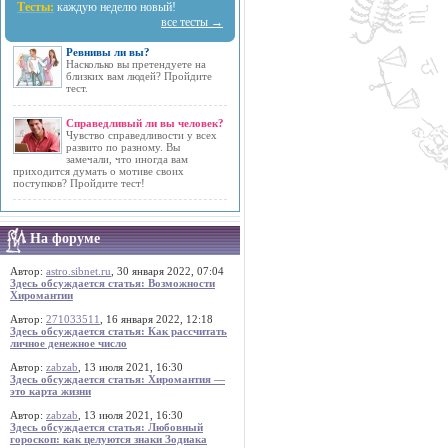
Тесты:
каждую неделю новый!
все тесты →
Ревнивы ли вы?
Насколько вы претендуете на
близких вам людей? Пройдите
тест.
Справедливый ли вы человек?
Чувство справедливости у всех
развито по разному. Вы
замечали, что иногда вам
приходится думать о мотиве своих
поступков? Пройдите тест!
На форуме
Автор:
astro.sibnet.ru
, 30 января 2022, 07:04
Здесь обсуждается статья: Возможности
Хиромантии
Автор:
271033511
, 16 января 2022, 12:18
Здесь обсуждается статья: Как рассчитать
личное денежное число
Автор:
zabzab
, 13 июля 2021, 16:30
Здесь обсуждается статья: Хиромантия —
это карта жизни
Автор:
zabzab
, 13 июля 2021, 16:30
Здесь обсуждается статья: Любовный
гороскоп: как целуются знаки Зодиака