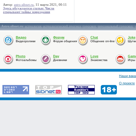
Автор:
astro.sibnet.ru
, 11 марта 2021, 00:11
Здесь обсуждается статья: Числа
открывают тайны мироздания
Astro.sibnet.ru
:
астрология
,
астрологический прогноз
,
гороскоп
,
персональный гороскоп
,
Видео
Форум
Chat
Joke
Видеоролики
Форум общения
Общение on-line
Шутк
Photo
Day
Love
Gam
Фотоальбомы
Дневники
Знакомства
Игры
Наши вака
О проекте