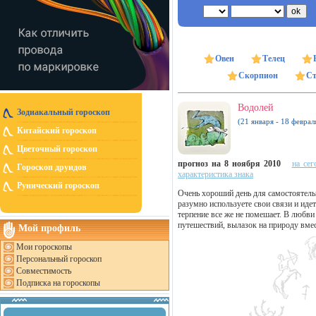
Овен
Телец
Скорпион
Ст
Водолей
Зодиакальный гороскоп
(21 января - 18 феврал
Китайский гороскоп
Цветочный гороскоп
прогноз на 8 ноября 2010
на сег
Гороскоп друидов
характеристика знака
Рунический гороскоп
Очень хороший день для самостоятель
разумно используете свои связи и идет
терпение все же не помешает. В любви
путешествий, вылазок на природу вмес
Мой профиль
Мои гороскопы
Персональный гороскоп
Совместимость
Подписка на гороскопы