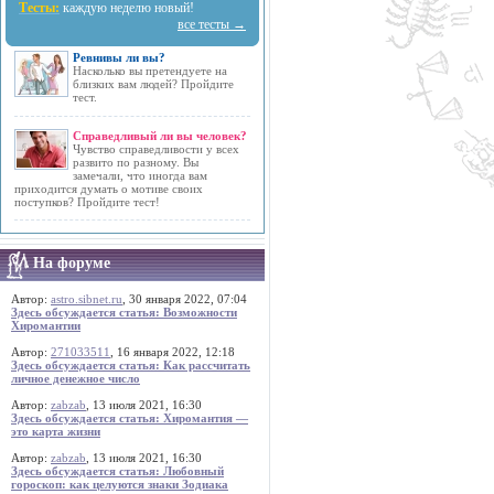
Тесты:
каждую неделю новый!
все тесты →
Ревнивы ли вы?
Насколько вы претендуете на
близких вам людей? Пройдите
тест.
Справедливый ли вы человек?
Чувство справедливости у всех
развито по разному. Вы
замечали, что иногда вам
приходится думать о мотиве своих
поступков? Пройдите тест!
На форуме
Автор:
astro.sibnet.ru
, 30 января 2022, 07:04
Здесь обсуждается статья: Возможности
Хиромантии
Автор:
271033511
, 16 января 2022, 12:18
Здесь обсуждается статья: Как рассчитать
личное денежное число
Автор:
zabzab
, 13 июля 2021, 16:30
Здесь обсуждается статья: Хиромантия —
это карта жизни
Автор:
zabzab
, 13 июля 2021, 16:30
Здесь обсуждается статья: Любовный
гороскоп: как целуются знаки Зодиака