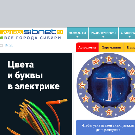
НОВОСТИ
РАЗВЛЕЧЕНИЯ
ОБЩЕН
Вход
Астрология
Хиромантия
Нуме
Чтобы узнать свой знак, укажит
день рождения.