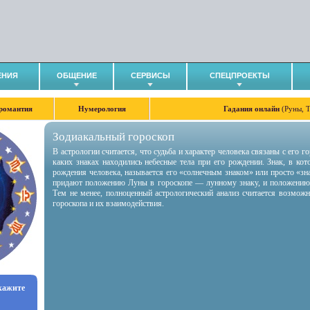
ЕНИЯ
ОБЩЕНИЕ
СЕРВИСЫ
СПЕЦПРОЕКТЫ
романтия
Нумерология
Гадания онлайн
(Руны, 
Зодиакальный гороскоп
В астрологии считается, что судьба и характер человека связаны с его 
каких знаках находились небесные тела при его рождении. Знак, в ко
рождения человека, называется его «солнечным знаком» или просто «зн
придают положению Луны в гороскопе — лунному знаку, и положению
Тем не менее, полноценный астрологический анализ считается возмож
гороскопа и их взаимодействия.
укажите