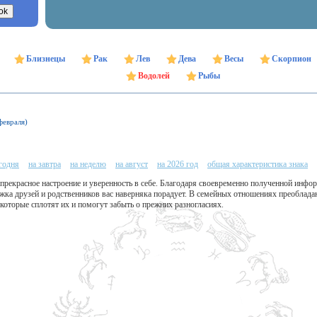
Близнецы
Рак
Лев
Дева
Весы
Скорпион
Водолей
Рыбы
февраля)
егодня
на завтра
на неделю
на август
на 2026 год
общая характеристика знака
прекрасное настроение и уверенность в себе. Благодаря своевременно полученной инфо
жка друзей и родственников вас наверняка порадует. В семейных отношениях преобладают
 которые сплотят их и помогут забыть о прежних разногласиях.