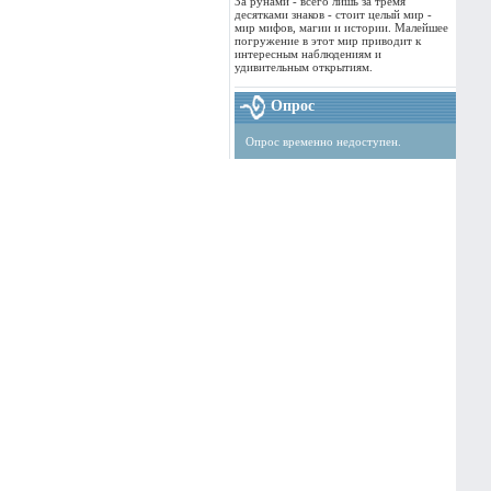
За рунами - всего лишь за тремя
десятками знаков - стоит целый мир -
мир мифов, магии и истории. Малейшее
погружение в этот мир приводит к
интересным наблюдениям и
удивительным открытиям.
Опрос
Опрос временно недоступен.