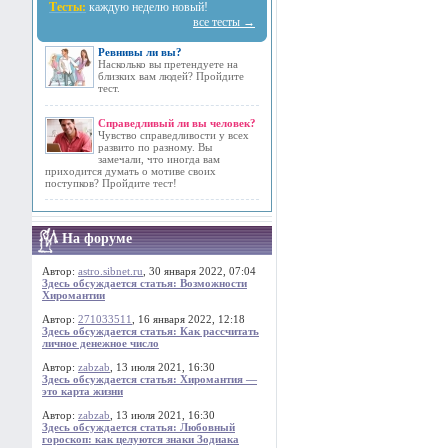
Тесты:
каждую неделю новый!
все тесты →
Ревнивы ли вы?
Насколько вы претендуете на
близких вам людей? Пройдите
тест.
Справедливый ли вы человек?
Чувство справедливости у всех
развито по разному. Вы
замечали, что иногда вам
приходится думать о мотиве своих
поступков? Пройдите тест!
На форуме
Автор:
astro.sibnet.ru
, 30 января 2022, 07:04
Здесь обсуждается статья: Возможности
Хиромантии
Автор:
271033511
, 16 января 2022, 12:18
Здесь обсуждается статья: Как рассчитать
личное денежное число
Автор:
zabzab
, 13 июля 2021, 16:30
Здесь обсуждается статья: Хиромантия —
это карта жизни
Автор:
zabzab
, 13 июля 2021, 16:30
Здесь обсуждается статья: Любовный
гороскоп: как целуются знаки Зодиака