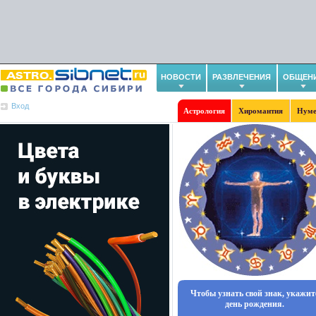
НОВОСТИ
РАЗВЛЕЧЕНИЯ
ОБЩЕН
Вход
Астрология
Хиромантия
Нуме
Чтобы узнать свой знак, укажит
день рождения.