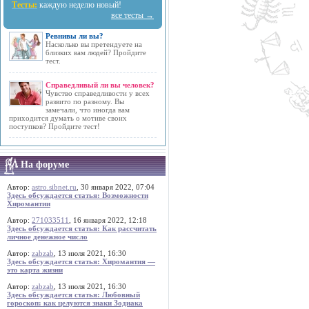
Тесты:
каждую неделю новый!
все тесты →
Ревнивы ли вы?
Насколько вы претендуете на
близких вам людей? Пройдите
тест.
Справедливый ли вы человек?
Чувство справедливости у всех
развито по разному. Вы
замечали, что иногда вам
приходится думать о мотиве своих
поступков? Пройдите тест!
На форуме
Автор:
astro.sibnet.ru
, 30 января 2022, 07:04
Здесь обсуждается статья: Возможности
Хиромантии
Автор:
271033511
, 16 января 2022, 12:18
Здесь обсуждается статья: Как рассчитать
личное денежное число
Автор:
zabzab
, 13 июля 2021, 16:30
Здесь обсуждается статья: Хиромантия —
это карта жизни
Автор:
zabzab
, 13 июля 2021, 16:30
Здесь обсуждается статья: Любовный
гороскоп: как целуются знаки Зодиака