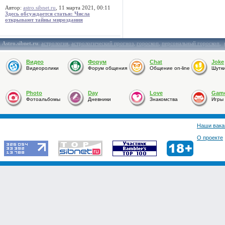
Автор:
astro.sibnet.ru
, 11 марта 2021, 00:11
Здесь обсуждается статья: Числа
открывают тайны мироздания
Astro.sibnet.ru
:
астрология
,
астрологический прогноз
,
гороскоп
,
персональный гороскоп
,
Видео
Форум
Chat
Joke
Видеоролики
Форум общения
Общение on-line
Шутк
Photo
Day
Love
Gam
Фотоальбомы
Дневники
Знакомства
Игры
Наши вака
О проекте