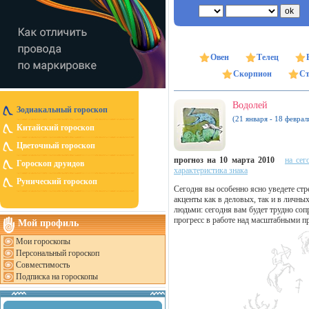
Овен
Телец
Скорпион
Ст
Водолей
Зодиакальный гороскоп
(21 января - 18 феврал
Китайский гороскоп
Цветочный гороскоп
прогноз на 10 марта 2010
на сег
Гороскоп друидов
характеристика знака
Рунический гороскоп
Сегодня вы особенно ясно уведете ст
акценты как в деловых, так и в личн
людьми: сегодня вам будет трудно со
прогресс в работе над масштабными п
Мой профиль
Мои гороскопы
Персональный гороскоп
Совместимость
Подписка на гороскопы