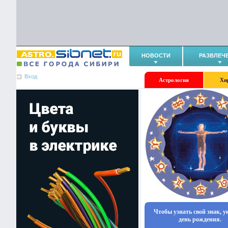
НОВОСТИ
РАЗВЛЕЧ
Вход
Астрология
Хи
Чтобы узнать свой знак, 
день рождения.