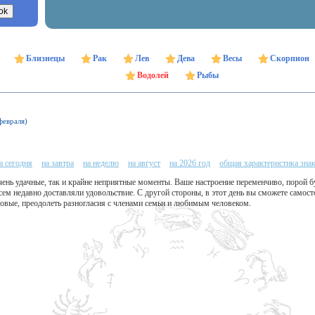
Близнецы
Рак
Лев
Дева
Весы
Скорпион
Водолей
Рыбы
февраля)
а сегодня
на завтра
на неделю
на август
на 2026 год
общая характеристика зна
ень удачные, так и крайне неприятные моменты. Ваше настроение переменчиво, порой б
сем недавно доставляли удовольствие. С другой стороны, в этот день вы сможете само
совые, преодолеть разногласия с членами семьи и любимым человеком.