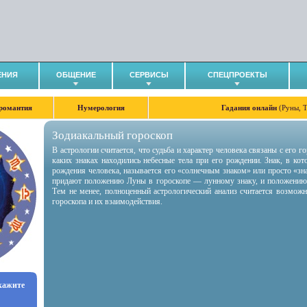
ЕНИЯ
ОБЩЕНИЕ
СЕРВИСЫ
СПЕЦПРОЕКТЫ
романтия
Нумерология
Гадания онлайн
(Руны, 
Зодиакальный гороскоп
В астрологии считается, что судьба и характер человека связаны с его 
каких знаках находились небесные тела при его рождении. Знак, в ко
рождения человека, называется его «солнечным знаком» или просто «зн
придают положению Луны в гороскопе — лунному знаку, и положению
Тем не менее, полноценный астрологический анализ считается возмож
гороскопа и их взаимодействия.
укажите