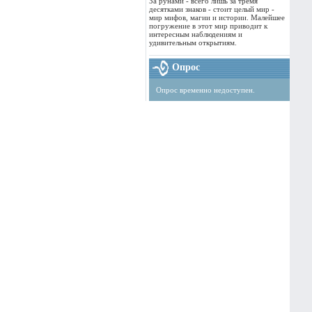
За рунами - всего лишь за тремя
десятками знаков - стоит целый мир -
мир мифов, магии и истории. Малейшее
погружение в этот мир приводит к
интересным наблюдениям и
удивительным открытиям.
Опрос
Опрос временно недоступен.