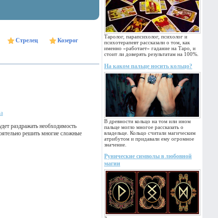
Таролог, парапсихолог, психолог и
Стрелец
Козерог
психотерапевт рассказали о том, как
именно «работает» гадание на Таро, и
стоит ли доверять результатам на 100%.
На каком пальце носить кольцо?
ка
В древности кольцо на том или ином
удет раздражать необходимость
пальце могло многое рассказать о
стоятельно решить многие сложные
владельце. Кольцо считали магическим
атрибутом и придавали ему огромное
значение.
Рунические символы в любовной
магии