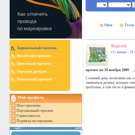
Овен
Телец
Водолей
Зодиакальный гороскоп
(21 января - 18 
Китайский гороскоп
Цветочный гороскоп
прогноз на 18 ноября 2009
н
Гороскоп друидов
Сложный день; возможны как оч
Рунический гороскоп
заниматься делами, которые сов
проблемы, в том числе и финан
Мой профиль
Мои гороскопы
Персональный гороскоп
Совместимость
Подписка на гороскопы