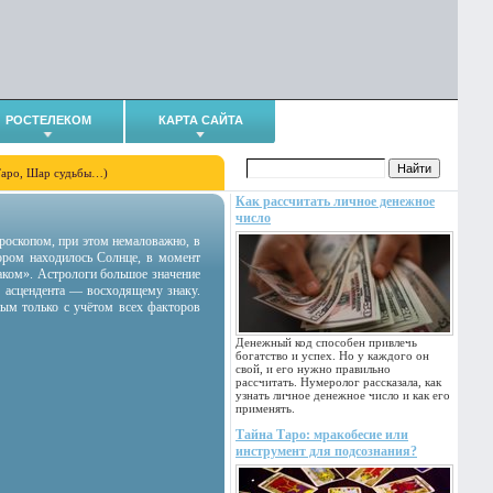
РОСТЕЛЕКОМ
КАРТА САЙТА
Таро, Шар судьбы…)
Как рассчитать личное денежное
число
гороскопом, при этом немаловажно, в
тором находилось Солнце, в момент
аком». Астрологи большое значение
 асцендента — восходящему знаку.
ным только с учётом всех факторов
Денежный код способен привлечь
богатство и успех. Но у каждого он
свой, и его нужно правильно
рассчитать. Нумеролог рассказала, как
узнать личное денежное число и как его
применять.
Тайна Таро: мракобесие или
инструмент для подсознания?