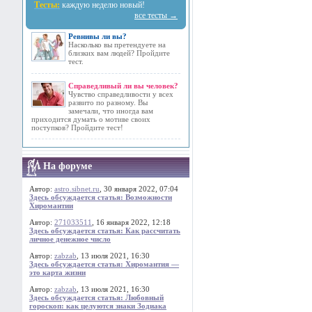
Тесты:
каждую неделю новый!
все тесты →
Ревнивы ли вы?
Насколько вы претендуете на
близких вам людей? Пройдите
тест.
Справедливый ли вы человек?
Чувство справедливости у всех
развито по разному. Вы
замечали, что иногда вам
приходится думать о мотиве своих
поступков? Пройдите тест!
На форуме
Автор:
astro.sibnet.ru
, 30 января 2022, 07:04
Здесь обсуждается статья: Возможности
Хиромантии
Автор:
271033511
, 16 января 2022, 12:18
Здесь обсуждается статья: Как рассчитать
личное денежное число
Автор:
zabzab
, 13 июля 2021, 16:30
Здесь обсуждается статья: Хиромантия —
это карта жизни
Автор:
zabzab
, 13 июля 2021, 16:30
Здесь обсуждается статья: Любовный
гороскоп: как целуются знаки Зодиака