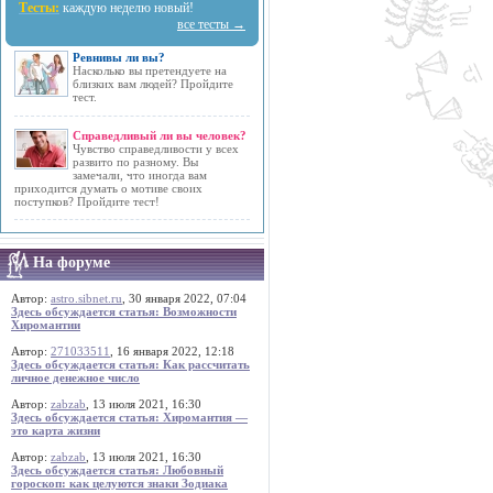
Тесты:
каждую неделю новый!
все тесты →
Ревнивы ли вы?
Насколько вы претендуете на
близких вам людей? Пройдите
тест.
Справедливый ли вы человек?
Чувство справедливости у всех
развито по разному. Вы
замечали, что иногда вам
приходится думать о мотиве своих
поступков? Пройдите тест!
На форуме
Автор:
astro.sibnet.ru
, 30 января 2022, 07:04
Здесь обсуждается статья: Возможности
Хиромантии
Автор:
271033511
, 16 января 2022, 12:18
Здесь обсуждается статья: Как рассчитать
личное денежное число
Автор:
zabzab
, 13 июля 2021, 16:30
Здесь обсуждается статья: Хиромантия —
это карта жизни
Автор:
zabzab
, 13 июля 2021, 16:30
Здесь обсуждается статья: Любовный
гороскоп: как целуются знаки Зодиака