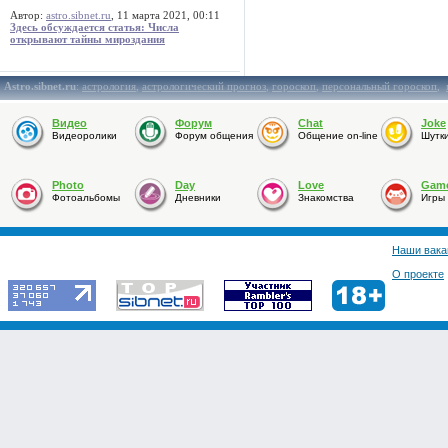
Автор:
astro.sibnet.ru
, 11 марта 2021, 00:11
Здесь обсуждается статья: Числа
открывают тайны мироздания
Astro.sibnet.ru
:
астрология
,
астрологический прогноз
,
гороскоп
,
персональный гороскоп
,
Видео
Форум
Chat
Joke
Видеоролики
Форум общения
Общение on-line
Шутк
Photo
Day
Love
Gam
Фотоальбомы
Дневники
Знакомства
Игры
Наши вака
О проекте