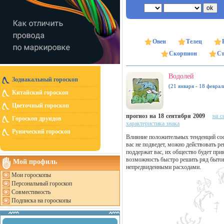
Овен
Телец
Скорпион
Ст
Водолей
Зодиакальный гороскоп
(21 января - 18 феврал
Китайский гороскоп
Цветочный гороскоп
прогноз на 18 сентября 2009
на с
Гороскоп друидов
характеристика знака
Рунический гороскоп
Влияние положительных тенденций сос
вас не подведет, можно действовать р
поддержат вас, их общество будет при
возможность быстро решить ряд бытов
Мой профиль
непредвиденными расходами.
Мои гороскопы
Персональный гороскоп
Совместимость
Подписка на гороскопы