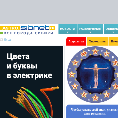
НОВОСТИ
РАЗВЛЕЧЕНИЯ
ОБЩЕН
Вход
Астрология
Хиромантия
Нуме
Чтобы узнать свой знак, укажит
день рождения.