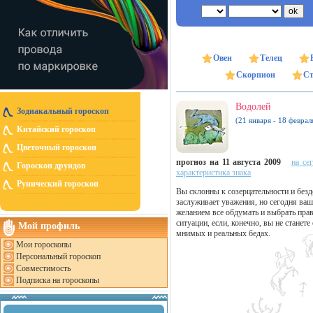
Овен
Телец
Скорпион
Ст
Водолей
Зодиакальный гороскоп
(21 января - 18 феврал
Китайский гороскоп
Цветочный гороскоп
прогноз на 11 августа 2009
на се
Гороскоп друидов
характеристика знака
Рунический гороскоп
Вы склонны к созерцательности и без
заслуживает уважения, но сегодня ваш
желанием все обдумать и выбрать пра
ситуации, если, конечно, вы не станет
Мой профиль
мнимых и реальных бедах.
Мои гороскопы
Персональный гороскоп
Совместимость
Подписка на гороскопы