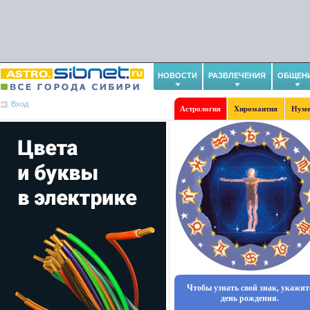
НОВОСТИ
РАЗВЛЕЧЕНИЯ
ОБЩЕН
Вход
Астрология
Хиромантия
Нуме
Чтобы узнать свой знак, укажит
день рождения.