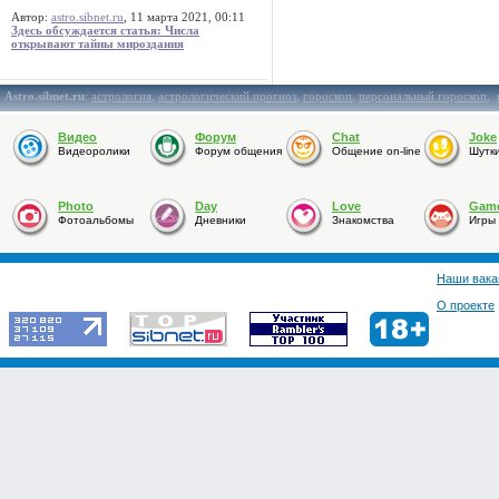
Автор:
astro.sibnet.ru
, 11 марта 2021, 00:11
Здесь обсуждается статья: Числа
открывают тайны мироздания
Astro.sibnet.ru
:
астрология
,
астрологический прогноз
,
гороскоп
,
персональный гороскоп
,
Видео
Форум
Chat
Joke
Видеоролики
Форум общения
Общение on-line
Шутк
Photo
Day
Love
Gam
Фотоальбомы
Дневники
Знакомства
Игры
Наши вака
О проекте