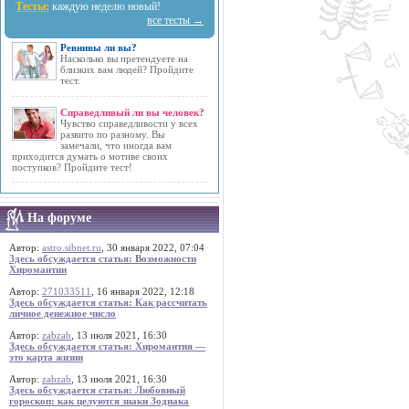
Тесты:
каждую неделю новый!
все тесты →
Ревнивы ли вы?
Насколько вы претендуете на
близких вам людей? Пройдите
тест.
Справедливый ли вы человек?
Чувство справедливости у всех
развито по разному. Вы
замечали, что иногда вам
приходится думать о мотиве своих
поступков? Пройдите тест!
На форуме
Автор:
astro.sibnet.ru
, 30 января 2022, 07:04
Здесь обсуждается статья: Возможности
Хиромантии
Автор:
271033511
, 16 января 2022, 12:18
Здесь обсуждается статья: Как рассчитать
личное денежное число
Автор:
zabzab
, 13 июля 2021, 16:30
Здесь обсуждается статья: Хиромантия —
это карта жизни
Автор:
zabzab
, 13 июля 2021, 16:30
Здесь обсуждается статья: Любовный
гороскоп: как целуются знаки Зодиака