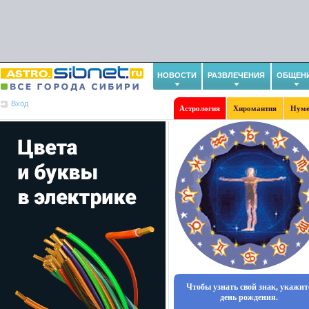
НОВОСТИ
РАЗВЛЕЧЕНИЯ
ОБЩЕН
Вход
Астрология
Хиромантия
Нуме
Чтобы узнать свой знак, укажит
день рождения.