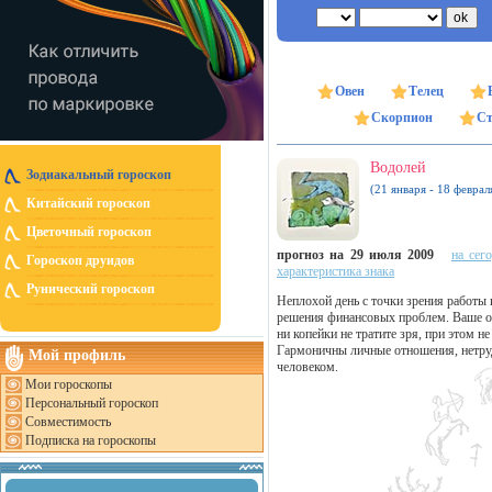
Овен
Телец
Скорпион
Ст
Водолей
Зодиакальный гороскоп
(21 января - 18 феврал
Китайский гороскоп
Цветочный гороскоп
прогноз на 29 июля 2009
на сег
Гороскоп друидов
характеристика знака
Рунический гороскоп
Неплохой день с точки зрения работы 
решения финансовых проблем. Ваше о
ни копейки не тратите зря, при этом н
Гармоничны личные отношения, нетру
Мой профиль
человеком.
Мои гороскопы
Персональный гороскоп
Совместимость
Подписка на гороскопы