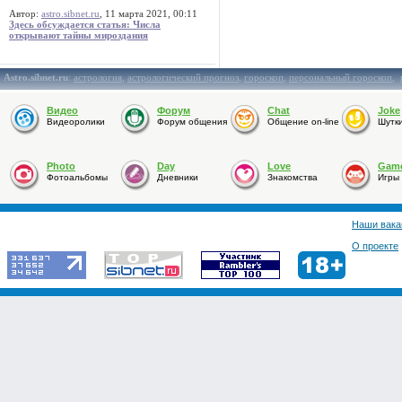
Автор:
astro.sibnet.ru
, 11 марта 2021, 00:11
Здесь обсуждается статья: Числа
открывают тайны мироздания
Astro.sibnet.ru
:
астрология
,
астрологический прогноз
,
гороскоп
,
персональный гороскоп
,
Видео
Форум
Chat
Joke
Видеоролики
Форум общения
Общение on-line
Шутк
Photo
Day
Love
Gam
Фотоальбомы
Дневники
Знакомства
Игры
Наши вака
О проекте