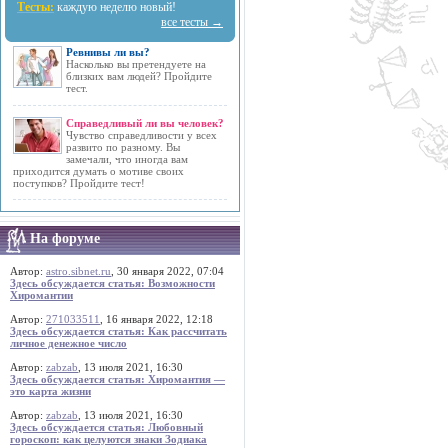
Тесты:
каждую неделю новый!
все тесты →
Ревнивы ли вы?
Насколько вы претендуете на
близких вам людей? Пройдите
тест.
Справедливый ли вы человек?
Чувство справедливости у всех
развито по разному. Вы
замечали, что иногда вам
приходится думать о мотиве своих
поступков? Пройдите тест!
На форуме
Автор:
astro.sibnet.ru
, 30 января 2022, 07:04
Здесь обсуждается статья: Возможности
Хиромантии
Автор:
271033511
, 16 января 2022, 12:18
Здесь обсуждается статья: Как рассчитать
личное денежное число
Автор:
zabzab
, 13 июля 2021, 16:30
Здесь обсуждается статья: Хиромантия —
это карта жизни
Автор:
zabzab
, 13 июля 2021, 16:30
Здесь обсуждается статья: Любовный
гороскоп: как целуются знаки Зодиака