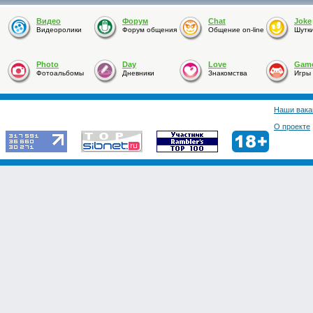
Видео
Форум
Chat
Joke
Видеоролики
Форум общения
Общение on-line
Шутк
Photo
Day
Love
Gam
Фотоальбомы
Дневники
Знакомства
Игры
Наши вака
О проекте