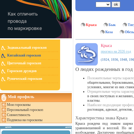
Крыса
Бык
Тиг
Коза
Обез
Крыса
Зодиакальный гороскоп
прогноз на 2026 год
Китайский гороскоп
(1924, 1936, 1948, 196
Цветочный гороскоп
О людях рожденных в год
Гороскоп друидов
Положительные черты характе
Рунический гороскоп
общительными, бережливыми, 
условиях, многие из них ста
Отрицательные черты характер
в своих поступках и желаниях
Мой профиль
властны.
Мои гороскопы
Наиболее подходящие професс
ростовщик, адвокат, детектив, 
Персональный гороскоп
Совместимость
Характеристика знака Крыса
Подписка на гороскопы
Крыса рождена под знаком шарма и
уравновешенной и веселой. Но не 
возбуждение. Достаточно пообщаться