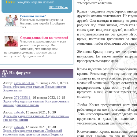
Тесты:
каждую неделю новый!
темперамент холерика.
все тесты →
Крыса - создатель неразберихи, иногд
друзей и охотно сплетничает. Не гнуш
Ревнивы ли вы?
Насколько вы претендуете на
друзей. Она никогда и никому не дове
близких вам людей? Пройдите
родился под этим знаком, стремятся 
тест.
своих денег или денег друзей, из соб
и злоупотребляет им без удержу. Игро
Справедливый ли вы человек?
время, постоянно тревожится за сво
Чувство справедливости у всех
экономии, чтобы обеспечить себе старо
развито по разному. Вы
замечали, что иногда вам
Женщина-Крыса, в силу тех же причин
приходится думать о мотиве своих
поступков? Пройдите тест!
ненужным. Ее также можно встретит
провернуть выгодное дело.
Крыса наделена развитым воображени
На форуме
критик. Рекомендуется слушать ее со
толкнуть их на путь опасных разруше
мелочной мещанкой, Крыса остается че
Автор:
astro.sibnet.ru
, 30 января 2022, 07:04
Здесь обсуждается статья: Возможности
предпринимает, даже если - увы! - 
Хиромантии
преуспеть в ней, если она сумеет п
моменту.
Автор:
271033511
, 16 января 2022, 12:18
Здесь обсуждается статья: Как рассчитать
Любая Крыса предпочитает жить хитр
личное денежное число
работающих на нее в поте лица. В ху
Автор:
zabzab
, 13 июля 2021, 16:30
Лень и перестраховка могут сделать
Здесь обсуждается статья: Хиромантия —
преуспевать в делах, в политике,
это карта жизни
умственную, нежели физическую.
Автор:
zabzab
, 13 июля 2021, 16:30
Здесь обсуждается статья: Любовный
К сожалению, Крыса, накапливая деньги
гороскоп: как целуются знаки Зодиака
если дает взаймы, то это не беско