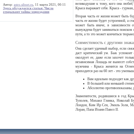
великодушие к тому, кого она любит,
Автор:
astro.sibnet.ru
, 11 марта 2021, 00:11
Крыса выражает себя. Крыса - гурман,
Здесь обсуждается статья: Числа
открывают тайны мироздания
Вторая часть ее жизни может быть бу
часть ее жизни будет устроенной, а с
может быть иначе, в зависимости о
вынуждена будет заниматься поиском 
пути, а то это может кончиться тюрьм
Совместимость с другими знак
Она сделает удачный выбор, если свяж
даст критический ум. Бык успокоит 
околдует ее, даже если захочет толь
независимая Лошадь не вынесет собст
мужчина - Крыса женится на Огнен
приходится раз на 60 лет - это уменьша
Вам идеально подходят как др
В большей или меньшей степен
Абсолютно противопоказаны, 
Знаменитости, родившиеся в год Кр
Туполев, Михаил Глинка, Николай 
Лондон, Ким Ир Сен, Эмиль Золя, Ма
Лоран, Папа Иоанн Павел II.