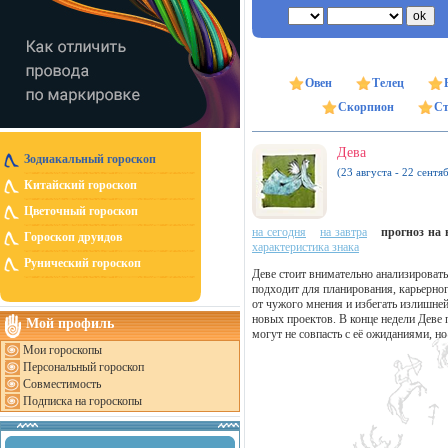
Овен
Телец
Скорпион
Ст
Дева
Зодиакальный гороскоп
(23 августа - 22 сентя
Китайский гороскоп
Цветочный гороскоп
на сегодня
на завтра
прогноз на н
Гороскоп друидов
характеристика знака
Рунический гороскоп
Деве стоит внимательно анализировать
подходит для планирования, карьерног
от чужого мнения и избегать излишне
новых проектов. В конце недели Деве
Мой профиль
могут не совпасть с её ожиданиями, н
Мои гороскопы
Персональный гороскоп
Совместимость
Подписка на гороскопы