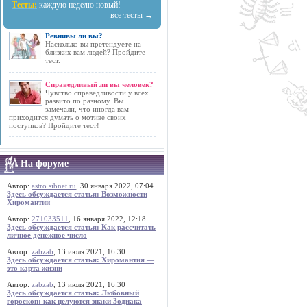
Тесты:
каждую неделю новый!
все тесты →
Ревнивы ли вы?
Насколько вы претендуете на
близких вам людей? Пройдите
тест.
Справедливый ли вы человек?
Чувство справедливости у всех
развито по разному. Вы
замечали, что иногда вам
приходится думать о мотиве своих
поступков? Пройдите тест!
На форуме
Автор:
astro.sibnet.ru
, 30 января 2022, 07:04
Здесь обсуждается статья: Возможности
Хиромантии
Автор:
271033511
, 16 января 2022, 12:18
Здесь обсуждается статья: Как рассчитать
личное денежное число
Автор:
zabzab
, 13 июля 2021, 16:30
Здесь обсуждается статья: Хиромантия —
это карта жизни
Автор:
zabzab
, 13 июля 2021, 16:30
Здесь обсуждается статья: Любовный
гороскоп: как целуются знаки Зодиака