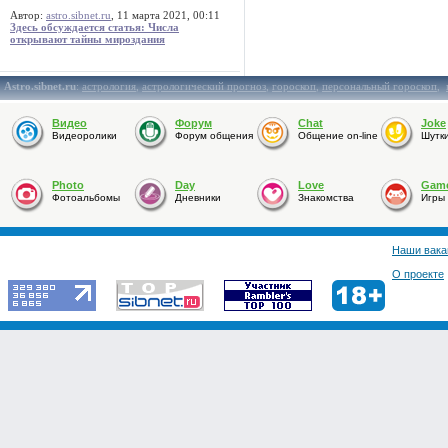
Автор:
astro.sibnet.ru
, 11 марта 2021, 00:11
Здесь обсуждается статья: Числа
открывают тайны мироздания
Astro.sibnet.ru
:
астрология
,
астрологический прогноз
,
гороскоп
,
персональный гороскоп
,
Видео
Форум
Chat
Joke
Видеоролики
Форум общения
Общение on-line
Шутк
Photo
Day
Love
Gam
Фотоальбомы
Дневники
Знакомства
Игры
Наши вака
О проекте