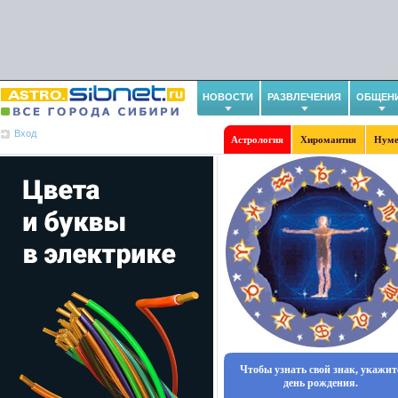
НОВОСТИ
РАЗВЛЕЧЕНИЯ
ОБЩЕН
Вход
Астрология
Хиромантия
Нуме
Чтобы узнать свой знак, укажит
день рождения.