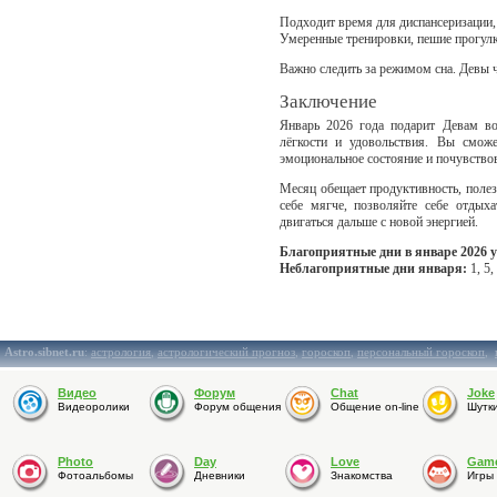
Подходит время для диспансеризации,
Умеренные тренировки, пешие прогулки
Важно следить за режимом сна. Девы 
Заключение
Январь 2026 года подарит Девам воз
лёгкости и удовольствия. Вы сможе
эмоциональное состояние и почувствов
Месяц обещает продуктивность, полез
себе мягче, позволяйте себе отды
двигаться дальше с новой энергией.
Благоприятные дни в январе 2026 у
Неблагоприятные дни января:
1, 5,
Astro.sibnet.ru
:
астрология
,
астрологический прогноз
,
гороскоп
,
персональный гороскоп
,
Видео
Форум
Chat
Joke
Видеоролики
Форум общения
Общение on-line
Шутк
Photo
Day
Love
Gam
Фотоальбомы
Дневники
Знакомства
Игры