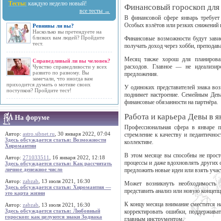
Тесты:
каждую неделю новый!
Финансовый гороскоп для 
все тесты →
В финансовой сфере январь требует 
Особых взлётов или резких снижений н
Ревнивы ли вы?
Насколько вы претендуете на
близких вам людей? Пройдите
Финансовые возможности будут завис
тест.
получать доход через хобби, преподав
Месяц также хорош для планирован
Справедливый ли вы человек?
расходов. Главное — не идеализир
Чувство справедливости у всех
развито по разному. Вы
предложения.
замечали, что иногда вам
приходится думать о мотиве своих
У одиноких представителей знака во
поступков? Пройдите тест!
поднимет настроение. Семейным Дев
финансовые обязанности на партнёра.
Работа и карьера Девы в я
На форуме
Профессиональная сфера в январе 
Автор:
astro.sibnet.ru
, 30 января 2022, 07:04
стремление к качеству и педантичнос
Здесь обсуждается статья: Возможности
коллективе.
Хиромантии
В этом месяце вы способны не прост
Автор:
271033511
, 16 января 2022, 12:18
процессы и даже вдохновлять других 
Здесь обсуждается статья: Как рассчитать
личное денежное число
предложить новые идеи или взять учас
Автор:
zabzab
, 13 июля 2021, 16:30
Может возникнуть необходимость в
Здесь обсуждается статья: Хиромантия —
представить анализ или новую концепц
это карта жизни
К концу месяца внимание сместится н
Автор:
zabzab
, 13 июля 2021, 16:30
Здесь обсуждается статья: Любовный
корректировать ошибки, поддерживат
гороскоп: как целуются знаки Зодиака
главным инструментом.