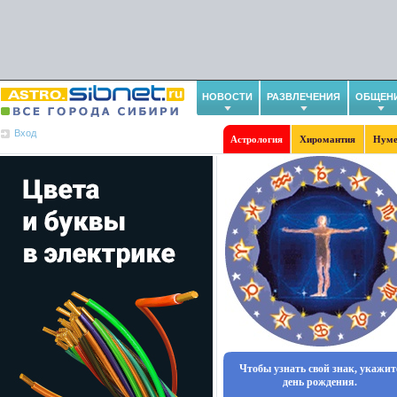
НОВОСТИ
РАЗВЛЕЧЕНИЯ
ОБЩЕН
Вход
Астрология
Хиромантия
Нуме
Чтобы узнать свой знак, укажит
день рождения.