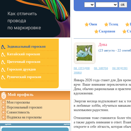
Овен
Телец
Скорпион
Ст
Дева
Зодиакальный гороскоп
(23 августа - 22 сентя
Китайский гороскоп
Цветочный гороскоп
на сегодня
на завтра
на неделю
Гороскоп друидов
знака
Рунический гороскоп
Январь 2026 года станет для Дев вре
ярче. Ваше внимание переключится н
Дева, обычно рациональная и практичн
вдохновения.
Мой профиль
Энергия месяца подталкивает вас к то
Мои гороскопы
в любимые хобби, обучиться навыкам,
Персональный гороскоп
маленькими радостями.
Совместимость
Подписка на гороскопы
Отношения тоже становятся более тё
а также дарить внимание в ответ. Вза
откроете в себе лёгкость, которая обы