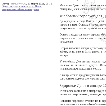
Автор:
astro.sibnet.ru
, 11 марта 2021, 00:11
Мужчины-Девы ощутят возвращение 
Здесь обсуждается статья: Числа
Женщины-Девы много внимания посвят
открывают тайны мироздания
Любовный гороскоп для Д
До середины месяца Венера в доме
переживаниям. Одинокие представител
почувствовать сильное притяжение к 
Однако звёзды советуют держать бала
рационализм. Красивые жесты и вспыш
постепенно.
Вторая половина января делает акцент
заботу, внимание и быть рядом в по
эмоции.
У семейных Дев начало месяца идеа
поездок и активного досуга. Воз
планированием пополнения семьи.
К концу месяца придётся уделять бол
совместном подходе это укрепит союз
Здоровье Девы в январе 2
Физическое состояние в январе будет
делает вас энергичными, но иногда че
Показано бережное отношение к серд
дискомфорта лучше пройти обследова