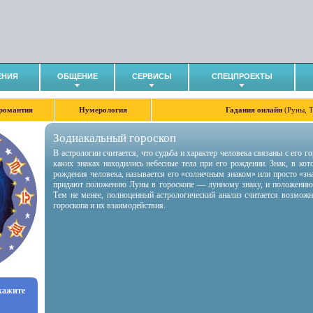
ЕНИЯ
ОБЩЕНИЕ
СЕРВИСЫ
СПЕЦПРОЕКТЫ
романтия
Нумерология
Гадания онлайн
(Руны, 
Зодиакальный гороскоп
В астрологии считается, что судьба и характер человека связаны с его 
каких знаках находились небесные тела при его рождении. Знак, в ко
рождения человека, называется его «солнечным знаком» или просто «зн
придают положению Луны в гороскопе — лунному знаку, и положению
Тем не менее, полноценный астрологический анализ считается возмож
гороскопа и их взаимодействия.
укажите