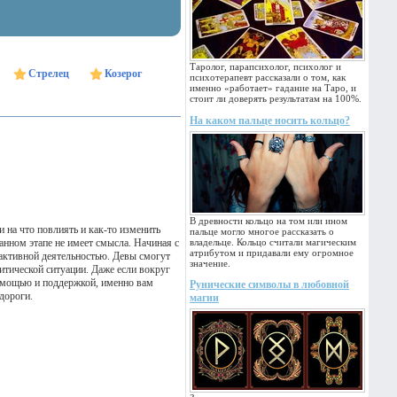
Таролог, парапсихолог, психолог и
Стрелец
Козерог
психотерапевт рассказали о том, как
именно «работает» гадание на Таро, и
стоит ли доверять результатам на 100%.
На каком пальце носить кольцо?
В древности кольцо на том или ином
 на что повлиять и как-то изменить
пальце могло многое рассказать о
анном этапе не имеет смысла. Начиная с
владельце. Кольцо считали магическим
атрибутом и придавали ему огромное
я активной деятельностью. Девы смогут
значение.
итической ситуации. Даже если вокруг
помощью и поддержкой, именно вам
Рунические символы в любовной
дороги.
магии