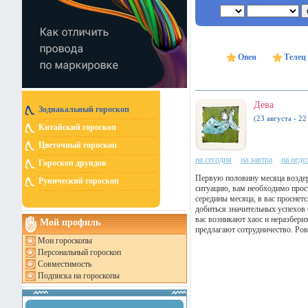
Овен
Телец
Дева
Зодиакальный гороскоп
(23 августа - 22
Китайский гороскоп
Цветочный гороскоп
на сегодня
на завтра
на нед
Гороскоп друидов
Первую половину месяца воздерж
Рунический гороскоп
ситуацию, вам необходимо прост
середины месяца, в вас проснетс
добиться значительных успехов 
вас возникают хаос и неразбери
Мой профиль
предлагают сотрудничество. Ров
Мои гороскопы
Персональный гороскоп
Совместимость
Подписка на гороскопы