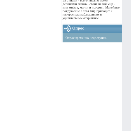
За рунами - всего лишь за тремя
десятками знаков - стоит целый мир -
мир мифов, магии и истории. Малейшее
погружение в этот мир приводит к
интересным наблюдениям и
удивительным открытиям.
Опрос
Опрос временно недоступен.