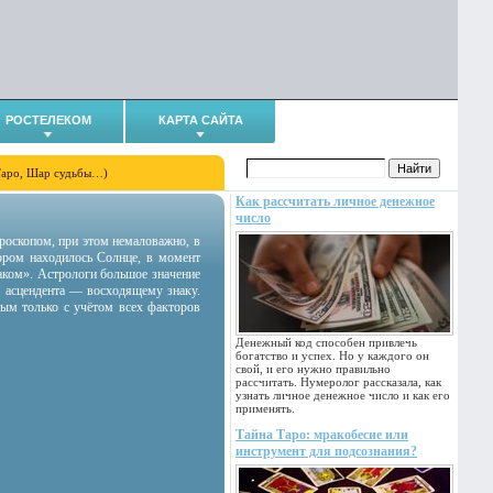
РОСТЕЛЕКОМ
КАРТА САЙТА
Таро, Шар судьбы…)
Как рассчитать личное денежное
число
гороскопом, при этом немаловажно, в
тором находилось Солнце, в момент
аком». Астрологи большое значение
 асцендента — восходящему знаку.
ным только с учётом всех факторов
Денежный код способен привлечь
богатство и успех. Но у каждого он
свой, и его нужно правильно
рассчитать. Нумеролог рассказала, как
узнать личное денежное число и как его
применять.
Тайна Таро: мракобесие или
инструмент для подсознания?