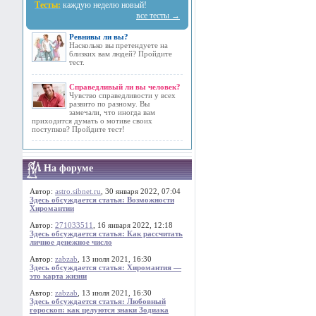
Тесты:
каждую неделю новый!
все тесты →
Ревнивы ли вы?
Насколько вы претендуете на
близких вам людей? Пройдите
тест.
Справедливый ли вы человек?
Чувство справедливости у всех
развито по разному. Вы
замечали, что иногда вам
приходится думать о мотиве своих
поступков? Пройдите тест!
На форуме
Автор:
astro.sibnet.ru
, 30 января 2022, 07:04
Здесь обсуждается статья: Возможности
Хиромантии
Автор:
271033511
, 16 января 2022, 12:18
Здесь обсуждается статья: Как рассчитать
личное денежное число
Автор:
zabzab
, 13 июля 2021, 16:30
Здесь обсуждается статья: Хиромантия —
это карта жизни
Автор:
zabzab
, 13 июля 2021, 16:30
Здесь обсуждается статья: Любовный
гороскоп: как целуются знаки Зодиака