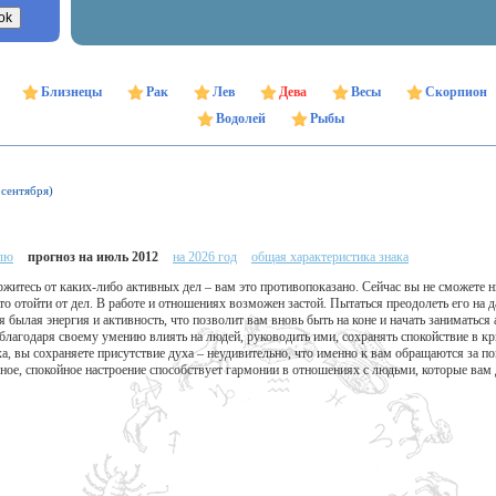
Близнецы
Рак
Лев
Дева
Весы
Скорпион
Водолей
Рыбы
 сентября)
елю
прогноз на июль 2012
на 2026 год
общая характеристика знака
итесь от каких-либо активных дел – вам это противопоказано. Сейчас вы не сможете ни
о отойти от дел. В работе и отношениях возможен застой. Пытаться преодолеть его на д
я былая энергия и активность, что позволит вам вновь быть на коне и начать заниматьс
благодаря своему умению влиять на людей, руководить ими, сохранять спокойствие в кр
ха, вы сохраняете присутствие духа – неудивительно, что именно к вам обращаются за 
ное, спокойное настроение способствует гармонии в отношениях с людьми, которые вам 