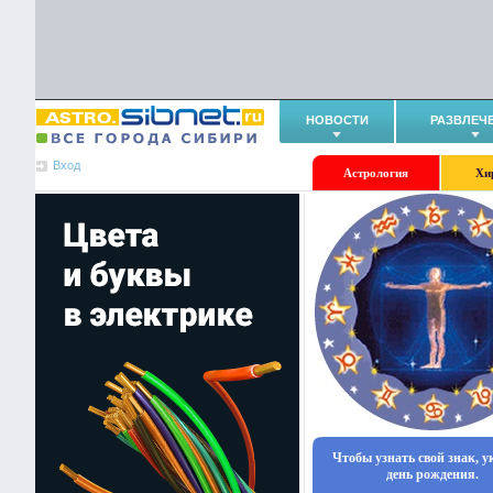
НОВОСТИ
РАЗВЛЕЧ
Вход
Астрология
Хи
Чтобы узнать свой знак, 
день рождения.