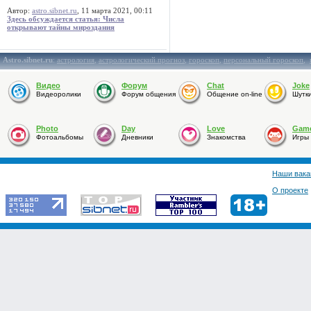
Автор:
astro.sibnet.ru
, 11 марта 2021, 00:11
Здесь обсуждается статья: Числа
открывают тайны мироздания
Astro.sibnet.ru
:
астрология
,
астрологический прогноз
,
гороскоп
,
персональный гороскоп
,
Видео
Форум
Chat
Joke
Видеоролики
Форум общения
Общение on-line
Шутк
Photo
Day
Love
Gam
Фотоальбомы
Дневники
Знакомства
Игры
Наши вака
О проекте