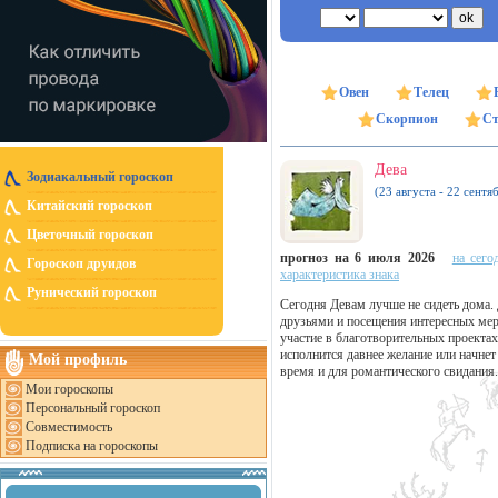
Овен
Телец
Скорпион
Ст
Дева
Зодиакальный гороскоп
(23 августа - 22 сентя
Китайский гороскоп
Цветочный гороскоп
прогноз на 6 июля 2026
на сего
Гороскоп друидов
характеристика знака
Рунический гороскоп
Сегодня Девам лучше не сидеть дома. 
друзьями и посещения интересных мер
участие в благотворительных проекта
исполнится давнее желание или начне
Мой профиль
время и для романтического свидания.
Мои гороскопы
Персональный гороскоп
Совместимость
Подписка на гороскопы