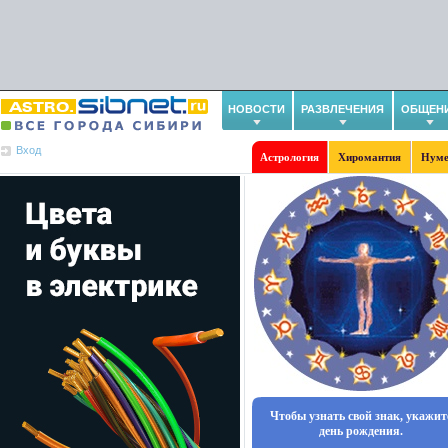
НОВОСТИ
РАЗВЛЕЧЕНИЯ
ОБЩЕН
Вход
Астрология
Хиромантия
Нуме
Чтобы узнать свой знак, укажит
день рождения.