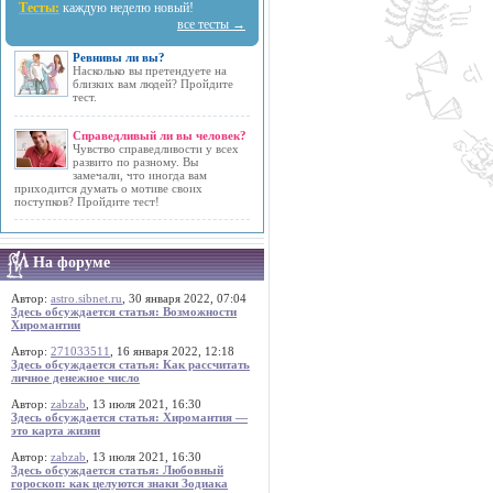
Тесты:
каждую неделю новый!
все тесты →
Ревнивы ли вы?
Насколько вы претендуете на
близких вам людей? Пройдите
тест.
Справедливый ли вы человек?
Чувство справедливости у всех
развито по разному. Вы
замечали, что иногда вам
приходится думать о мотиве своих
поступков? Пройдите тест!
На форуме
Автор:
astro.sibnet.ru
, 30 января 2022, 07:04
Здесь обсуждается статья: Возможности
Хиромантии
Автор:
271033511
, 16 января 2022, 12:18
Здесь обсуждается статья: Как рассчитать
личное денежное число
Автор:
zabzab
, 13 июля 2021, 16:30
Здесь обсуждается статья: Хиромантия —
это карта жизни
Автор:
zabzab
, 13 июля 2021, 16:30
Здесь обсуждается статья: Любовный
гороскоп: как целуются знаки Зодиака