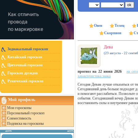
Овен
Телец
Скорпион
Ст
Дева
Зодиакальный гороскоп
(23 августа - 22 сентя
Китайский гороскоп
Цветочный гороскоп
прогноз на 22 июня 2026
на сег
Гороскоп друидов
характеристика знака
Рунический гороскоп
Сегодня Девам лучше отказаться от т
Сегодняшний день больше подходит дл
и помогают расслабиться. Позвольте 
события. Сегодняшний вечер Девам по
Мой профиль
восстановить силы и внутреннее равно
Мои гороскопы
Персональный гороскоп
Совместимость
Подписка на гороскопы