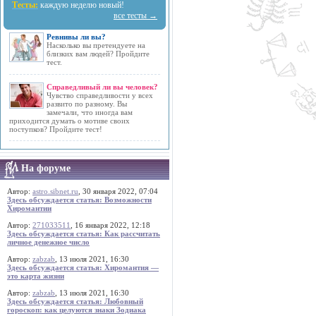
Тесты:
каждую неделю новый!
все тесты →
Ревнивы ли вы?
Насколько вы претендуете на
близких вам людей? Пройдите
тест.
Справедливый ли вы человек?
Чувство справедливости у всех
развито по разному. Вы
замечали, что иногда вам
приходится думать о мотиве своих
поступков? Пройдите тест!
На форуме
Автор:
astro.sibnet.ru
, 30 января 2022, 07:04
Здесь обсуждается статья: Возможности
Хиромантии
Автор:
271033511
, 16 января 2022, 12:18
Здесь обсуждается статья: Как рассчитать
личное денежное число
Автор:
zabzab
, 13 июля 2021, 16:30
Здесь обсуждается статья: Хиромантия —
это карта жизни
Автор:
zabzab
, 13 июля 2021, 16:30
Здесь обсуждается статья: Любовный
гороскоп: как целуются знаки Зодиака