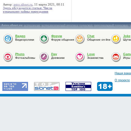
Автор:
astro.sibnet.ru
, 11 марта 2021, 00:11
Здесь обсуждается статья: Числа
открывают тайны мироздания
Astro.sibnet.ru
:
астрология
,
астрологический прогноз
,
гороскоп
,
персональный гороскоп
,
Видео
Форум
Chat
Joke
Видеоролики
Форум общения
Общение on-line
Шутк
Photo
Day
Love
Gam
Фотоальбомы
Дневники
Знакомства
Игры
Наши вака
О проекте