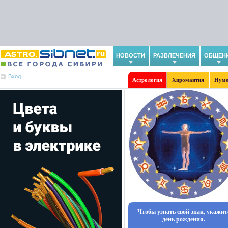
НОВОСТИ
РАЗВЛЕЧЕНИЯ
ОБЩЕН
Вход
Астрология
Хиромантия
Нуме
Чтобы узнать свой знак, укажит
день рождения.