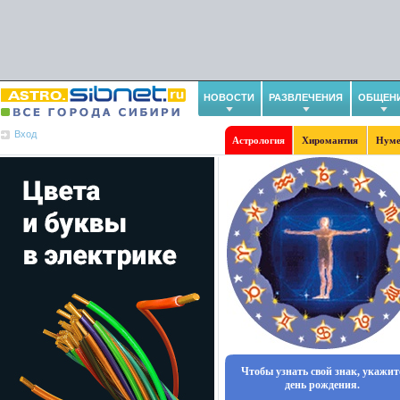
НОВОСТИ
РАЗВЛЕЧЕНИЯ
ОБЩЕН
Вход
Астрология
Хиромантия
Нуме
Чтобы узнать свой знак, укажит
день рождения.