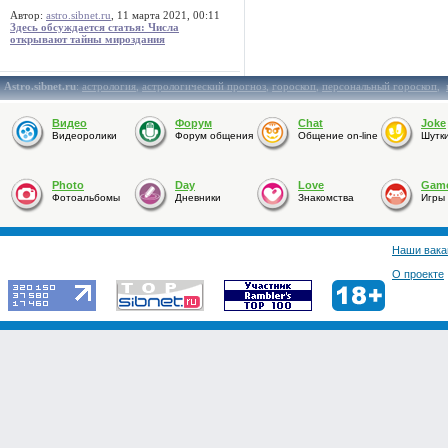
Автор:
astro.sibnet.ru
, 11 марта 2021, 00:11
Здесь обсуждается статья: Числа
открывают тайны мироздания
Astro.sibnet.ru
:
астрология
,
астрологический прогноз
,
гороскоп
,
персональный гороскоп
,
Видео
Форум
Chat
Joke
Видеоролики
Форум общения
Общение on-line
Шутк
Photo
Day
Love
Gam
Фотоальбомы
Дневники
Знакомства
Игры
Наши вака
О проекте