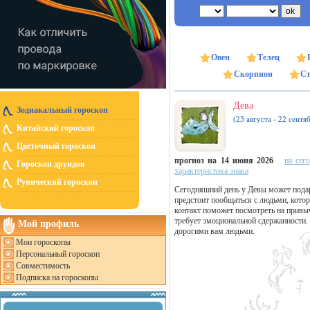
Овен
Телец
Скорпион
Ст
Дева
Зодиакальный гороскоп
(23 августа - 22 сентя
Китайский гороскоп
Цветочный гороскоп
прогноз на 14 июня 2026
на сег
Гороскоп друидов
характеристика знака
Рунический гороскоп
Сегодняшний день у Девы может подар
предстоит пообщаться с людьми, кото
контакт поможет посмотреть на привы
требует эмоциональной сдержанности.
Мой профиль
дорогими вам людьми.
Мои гороскопы
Персональный гороскоп
Совместимость
Подписка на гороскопы