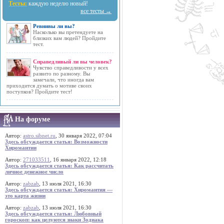
Тесты:
каждую неделю новый!
все тесты →
Ревнивы ли вы?
Насколько вы претендуете на
близких вам людей? Пройдите
тест.
Справедливый ли вы человек?
Чувство справедливости у всех
развито по разному. Вы
замечали, что иногда вам
приходится думать о мотиве своих
поступков? Пройдите тест!
На форуме
Автор:
astro.sibnet.ru
, 30 января 2022, 07:04
Здесь обсуждается статья: Возможности
Хиромантии
Автор:
271033511
, 16 января 2022, 12:18
Здесь обсуждается статья: Как рассчитать
личное денежное число
Автор:
zabzab
, 13 июля 2021, 16:30
Здесь обсуждается статья: Хиромантия —
это карта жизни
Автор:
zabzab
, 13 июля 2021, 16:30
Здесь обсуждается статья: Любовный
гороскоп: как целуются знаки Зодиака