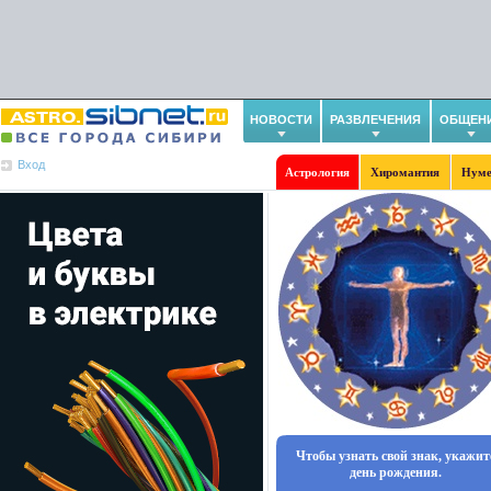
НОВОСТИ
РАЗВЛЕЧЕНИЯ
ОБЩЕН
Вход
Астрология
Хиромантия
Нуме
Чтобы узнать свой знак, укажит
день рождения.