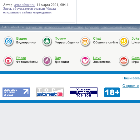
Автор:
astro.sibnet.ru
, 11 марта 2021, 00:11
Здесь обсуждается статья: Числа
открывают тайны мироздания
Astro.sibnet.ru
:
астрология
,
астрологический прогноз
,
гороскоп
,
персональный гороскоп
,
Видео
Форум
Chat
Joke
Видеоролики
Форум общения
Общение on-line
Шутк
Photo
Day
Love
Gam
Фотоальбомы
Дневники
Знакомства
Игры
Наши вака
О проекте