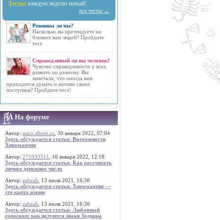
Тесты:
каждую неделю новый!
все тесты →
Ревнивы ли вы?
Насколько вы претендуете на
близких вам людей? Пройдите
тест.
Справедливый ли вы человек?
Чувство справедливости у всех
развито по разному. Вы
замечали, что иногда вам
приходится думать о мотиве своих
поступков? Пройдите тест!
На форуме
Автор:
astro.sibnet.ru
, 30 января 2022, 07:04
Здесь обсуждается статья: Возможности
Хиромантии
Автор:
271033511
, 16 января 2022, 12:18
Здесь обсуждается статья: Как рассчитать
личное денежное число
Автор:
zabzab
, 13 июля 2021, 16:30
Здесь обсуждается статья: Хиромантия —
это карта жизни
Автор:
zabzab
, 13 июля 2021, 16:30
Здесь обсуждается статья: Любовный
гороскоп: как целуются знаки Зодиака