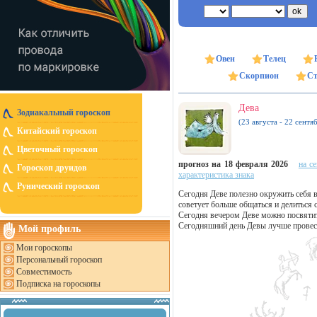
Овен
Телец
Скорпион
Ст
Дева
Зодиакальный гороскоп
(23 августа - 22 сентя
Китайский гороскоп
Цветочный гороскоп
прогноз на 18 февраля 2026
на с
Гороскоп друидов
характеристика знака
Рунический гороскоп
Сегодня Деве полезно окружить себя
советует больше общаться и делиться 
Сегодня вечером Деве можно посвяти
Сегодняшний день Девы лучше провест
Мой профиль
Мои гороскопы
Персональный гороскоп
Совместимость
Подписка на гороскопы